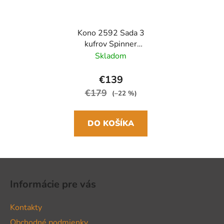
Kono 2592 Sada 3
kufrov Spinner
55/65/75cm Čierna
Skladom
ABS/Polykarbonát
€139
€179
(–22 %)
DO KOŠÍKA
Z
á
Informácie pre vás
p
ä
Kontakty
t
Obchodné podmienky