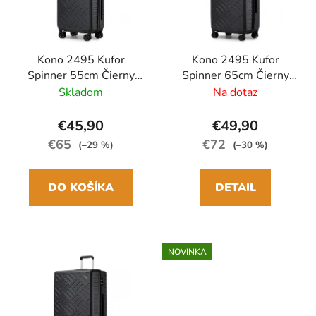
Kono 2495 Kufor
Kono 2495 Kufor
Spinner 55cm Čierny
Spinner 65cm Čierny
ABS/Polykarbonát
ABS/Polykarbonát
Skladom
Na dotaz
€45,90
€49,90
€65
€72
(–29 %)
(–30 %)
DO KOŠÍKA
DETAIL
NOVINKA