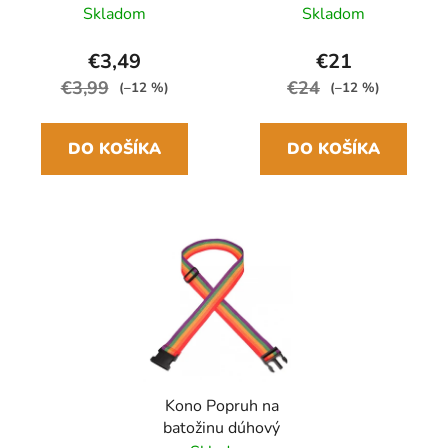
Multicolor Cities
skladací manuálny
Skladom
Skladom
24cm/97cm
€3,49
€21
€3,99
€24
(–12 %)
(–12 %)
DO KOŠÍKA
DO KOŠÍKA
Kono Popruh na
batožinu dúhový