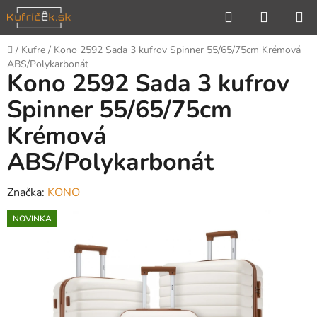
Prejsť
Hľadať
NÁKUP
na
KOŠÍK
obsah
Domov
/
Kufre
/
Kono 2592 Sada 3 kufrov Spinner 55/65/75cm Krémová
ABS/Polykarbonát
Kono 2592 Sada 3 kufrov
Spinner 55/65/75cm
Krémová
ABS/Polykarbonát
Značka:
KONO
NOVINKA