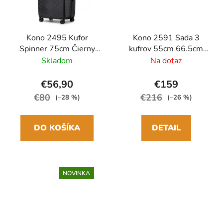
Kono 2495 Kufor
Kono 2591 Sada 3
Spinner 75cm Čierny
kufrov 55cm 66.5cm
ABS/Polykarbonát
75.5cm spinner Čierna
Skladom
Na dotaz
Polypropylén
€56,90
€159
€80
€216
(–28 %)
(–26 %)
DO KOŠÍKA
DETAIL
NOVINKA