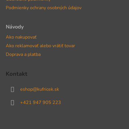
i
Podmienky ochrany osobných údajov
e
Návody
Ako nakupovať
Ako reklamovať alebo vrátiť tovar
Doprava a platba
Kontakt
eshop
@
kufricek.sk
+421 947 905 223