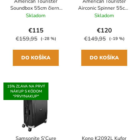
American Tourister
American Tourister
Soundbox 55cm čierna
Airconic Spinner 55cm,
Spinner rozšíriteľný
Čierna
Skladom
Skladom
€115
€120
€159,95
€149,95
(–28 %)
(–19 %)
DO KOŠÍKA
DO KOŠÍKA
15% ZĽAVA NA PRVÝ
NÁKUP S KÓDOM
"PRVYNAKUP"
Samsonite S'Cure
Kono K2092L Kufor