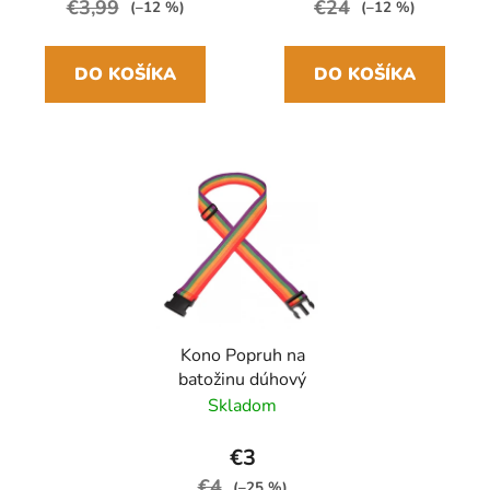
€3,99
€24
(–12 %)
(–12 %)
DO KOŠÍKA
DO KOŠÍKA
Kono Popruh na
batožinu dúhový
Skladom
€3
€4
(–25 %)