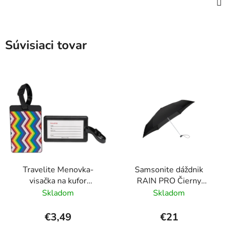
Súvisiaci tovar
Travelite Menovka-
Samsonite dáždnik
visačka na kufor
RAIN PRO Čierny
Multicolor Waves
skladací manuálny
Skladom
Skladom
24cm/97cm
€3,49
€21