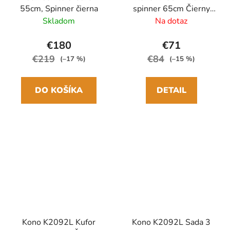
55cm, Spinner čierna
spinner 65cm Čierny
Polypropylén
Skladom
Na dotaz
€180
€71
€219
€84
(–17 %)
(–15 %)
DO KOŠÍKA
DETAIL
Kono K2092L Kufor
Kono K2092L Sada 3