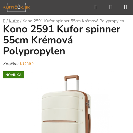
Prejsť
Hľadať
NÁKUP
na
KOŠÍK
obsah
Domov
/
Kufre
/
Kono 2591 Kufor spinner 55cm Krémová Polypropylen
Kono 2591 Kufor spinner
55cm Krémová
Polypropylen
Značka:
KONO
NOVINKA