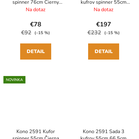
spinner 76cm Čierny
kufrov spinner 55cm
Polypropylén
65cm 76cm Čierny
Na dotaz
Na dotaz
Polypropylén
€78
€197
€92
€232
(–15 %)
(–15 %)
DETAIL
DETAIL
NOVINKA
Kono 2591 Kufor
Kono 2591 Sada 3
spinner 55cm Čierna
kufrov 55cm 66.5cm