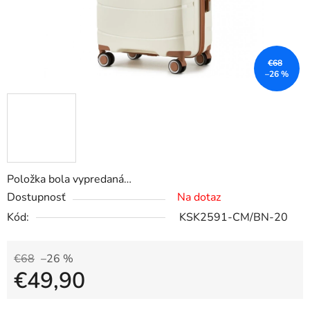
€68
–26 %
Položka bola vypredaná…
Dostupnosť
Na dotaz
Kód:
KSK2591-CM/BN-20
€68
–26 %
€49,90
Jednotková cena: