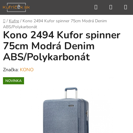
Prejsť
Hľadať
NÁKUP
na
KOŠÍK
obsah
Domov
/
Kufre
/
Kono 2494 Kufor spinner 75cm Modrá Denim
ABS/Polykarbonát
Kono 2494 Kufor spinner
75cm Modrá Denim
ABS/Polykarbonát
Značka:
KONO
NOVINKA