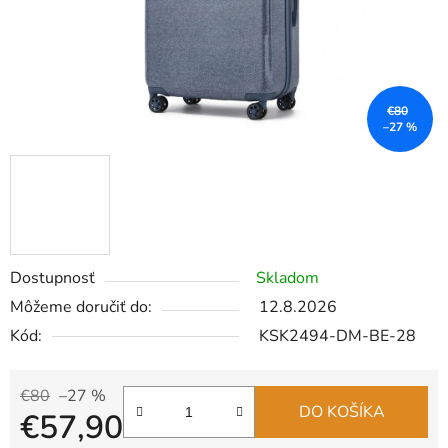
€80
–27 %
Dostupnosť
Skladom
Môžeme doručiť do:
12.8.2026
Kód:
KSK2494-DM-BE-28
€80
–27 %
DO KOŠÍKA
€57,90