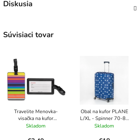
Diskusia
Súvisiaci tovar
Travelite Menovka-
Obal na kufor PLANE
visačka na kufor
L/XL - Spinner 70-80
Multicolor Stripes
cm Modrá
Skladom
Skladom