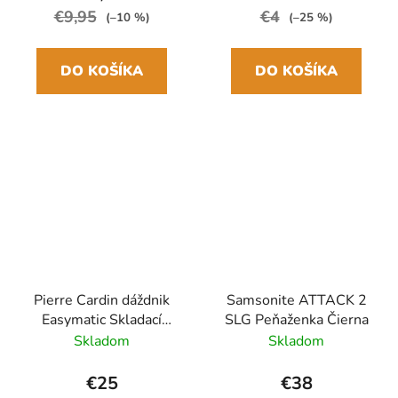
€9,95
€4
(–10 %)
(–25 %)
DO KOŠÍKA
DO KOŠÍKA
Pierre Cardin dáždnik
Samsonite ATTACK 2
Easymatic Skladací
SLG Peňaženka Čierna
automatický Čierny
Skladom
Skladom
29cm/100cm Drevená
rukoväť
€25
€38