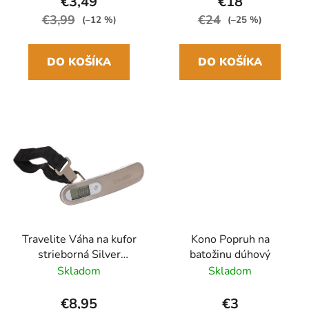
€3,49
€18
€3,99
€24
(–12 %)
(–25 %)
DO KOŠÍKA
DO KOŠÍKA
Travelite Váha na kufor
Kono Popruh na
strieborná Silver
batožinu dúhový
Digitálna
Skladom
Skladom
€8,95
€3