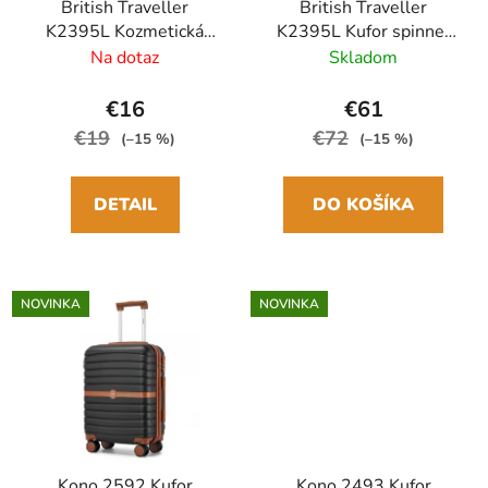
British Traveller
British Traveller
K2395L Kozmetická
K2395L Kufor spinner
taška 30cm Čierna
61cm Čierny
Na dotaz
Skladom
ABS/Polykarbonát
Polykarbonát/ABS
€16
€61
€19
€72
(–15 %)
(–15 %)
DETAIL
DO KOŠÍKA
NOVINKA
NOVINKA
Kono 2592 Kufor
Kono 2493 Kufor