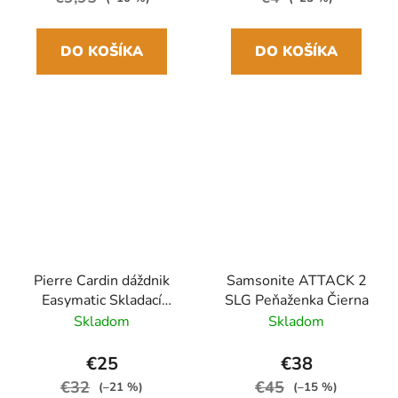
DO KOŠÍKA
DO KOŠÍKA
Pierre Cardin dáždnik
Samsonite ATTACK 2
Easymatic Skladací
SLG Peňaženka Čierna
automatický Čierny
Skladom
Skladom
29cm/100cm Drevená
rukoväť
€25
€38
€32
€45
(–21 %)
(–15 %)