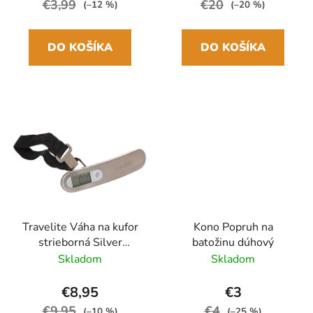
€3,99
€20
(–12 %)
(–20 %)
DO KOŠÍKA
DO KOŠÍKA
Travelite Váha na kufor
Kono Popruh na
strieborná Silver
batožinu dúhový
Digitálna
Skladom
Skladom
€8,95
€3
€9,95
€4
(–10 %)
(–25 %)