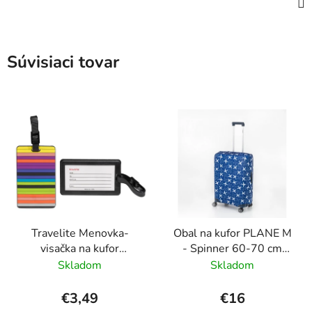
Súvisiaci tovar
Travelite Menovka-
Obal na kufor PLANE M
visačka na kufor
- Spinner 60-70 cm
Multicolor Stripes
Modrá
Skladom
Skladom
€3,49
€16