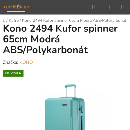
Prejsť
Hľadať
NÁKUP
na
KOŠÍK
obsah
Domov
/
Kufre
/
Kono 2494 Kufor spinner 65cm Modrá ABS/Polykarbonát
Kono 2494 Kufor spinner
65cm Modrá
ABS/Polykarbonát
Značka:
KONO
NOVINKA