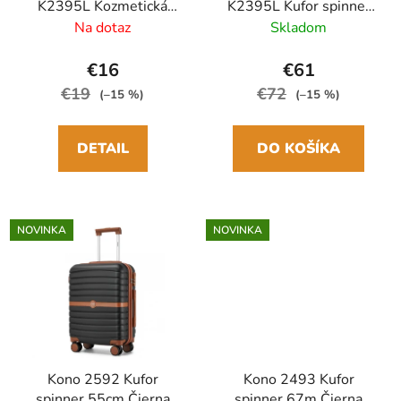
K2395L Kozmetická
K2395L Kufor spinner
taška 30cm Čierna
61cm Čierny
Na dotaz
Skladom
ABS/Polykarbonát
Polykarbonát/ABS
€16
€61
€19
€72
(–15 %)
(–15 %)
DETAIL
DO KOŠÍKA
NOVINKA
NOVINKA
Kono 2592 Kufor
Kono 2493 Kufor
spinner 55cm Čierna
spinner 67m Čierna