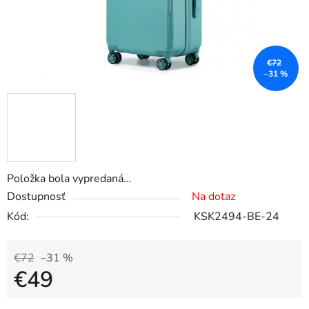
€72
–31 %
Položka bola vypredaná…
Dostupnosť
Na dotaz
Kód:
KSK2494-BE-24
€72
–31 %
€49
Jednotková cena: