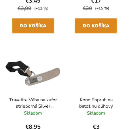
€3,49
€17
€3,99
€20
(–12 %)
(–15 %)
DO KOŠÍKA
DO KOŠÍKA
Travelite Váha na kufor
Kono Popruh na
strieborná Silver
batožinu dúhový
Digitálna
Skladom
Skladom
€8,95
€3