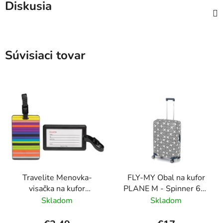
Diskusia
Súvisiaci tovar
Travelite Menovka-
FLY-MY Obal na kufor
visačka na kufor
PLANE M - Spinner 60-
Multicolor Stripes
70 cm Šedý
Skladom
Skladom