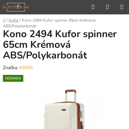
Prejsť
Hľadať
NÁKUP
na
KOŠÍK
obsah
Domov
/
Kufre
/
Kono 2494 Kufor spinner 65cm Krémová
ABS/Polykarbonát
Kono 2494 Kufor spinner
65cm Krémová
ABS/Polykarbonát
Značka:
KONO
NOVINKA