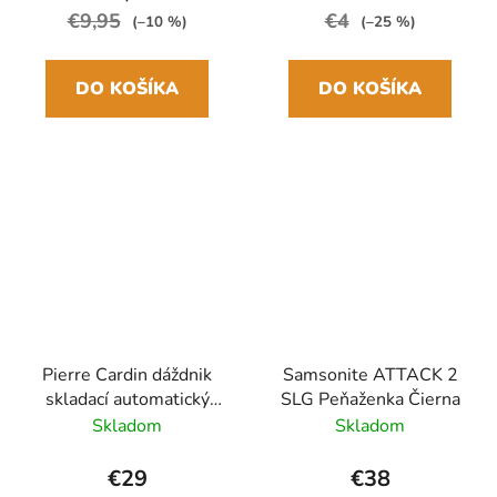
€9,95
€4
(–10 %)
(–25 %)
DO KOŠÍKA
DO KOŠÍKA
Pierre Cardin dáždnik
Samsonite ATTACK 2
skladací automatický
SLG Peňaženka Čierna
Čierny/biely
Skladom
Skladom
27.5cm/98cm
€29
€38