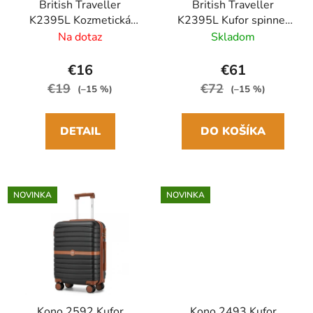
British Traveller
British Traveller
K2395L Kozmetická
K2395L Kufor spinner
taška 30cm Čierna
61cm Čierny
Na dotaz
Skladom
ABS/Polykarbonát
Polykarbonát/ABS
€16
€61
€19
€72
(–15 %)
(–15 %)
DETAIL
DO KOŠÍKA
NOVINKA
NOVINKA
Kono 2592 Kufor
Kono 2493 Kufor