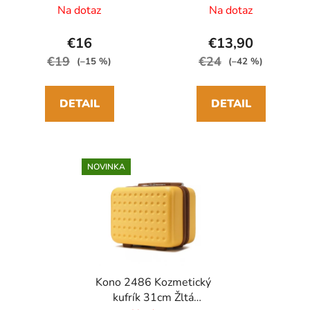
taška 30cm Čierna
ABS/Polykarbonát
Na dotaz
Na dotaz
ABS/Polykarbonát
€16
€13,90
€19
€24
(–15 %)
(–42 %)
DETAIL
DETAIL
NOVINKA
Kono 2486 Kozmetický
kufrík 31cm Žltá