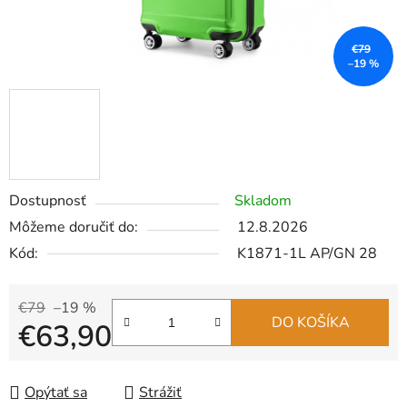
€79
–19 %
Dostupnosť
Skladom
Môžeme doručiť do:
12.8.2026
Kód:
K1871-1L AP/GN 28
€79
–19 %
DO KOŠÍKA
€63,90
Jednotková cena:
Opýtať sa
Strážiť