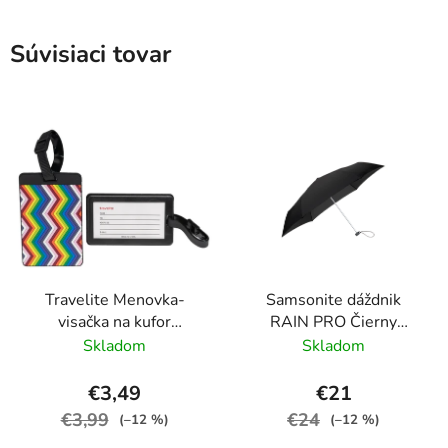
Súvisiaci tovar
Travelite Menovka-
Samsonite dáždnik
visačka na kufor
RAIN PRO Čierny
Multicolor Waves
skladací manuálny
Skladom
Skladom
24cm/97cm
€3,49
€21
€3,99
€24
(–12 %)
(–12 %)