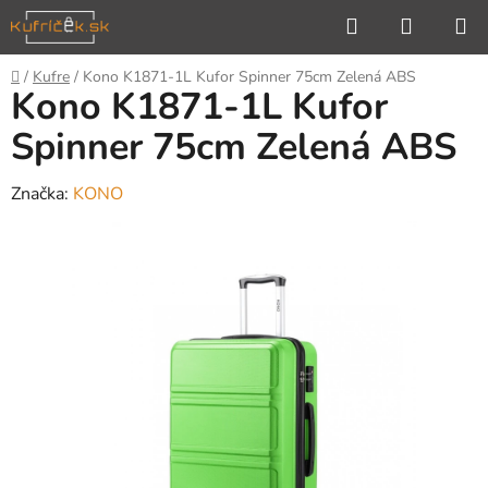
Prejsť
Hľadať
NÁKUP
na
KOŠÍK
obsah
Domov
/
Kufre
/
Kono K1871-1L Kufor Spinner 75cm Zelená ABS
Kono K1871-1L Kufor
Spinner 75cm Zelená ABS
Značka:
KONO