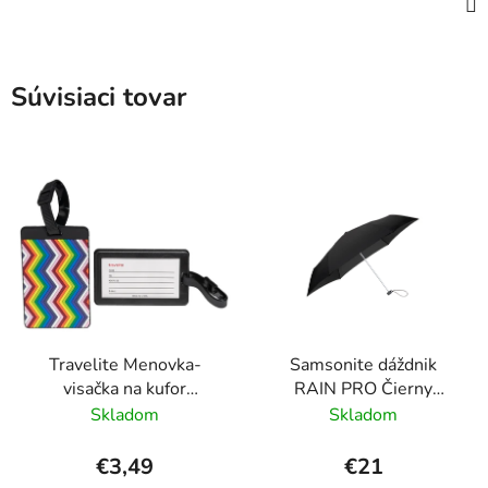
Súvisiaci tovar
Travelite Menovka-
Samsonite dáždnik
visačka na kufor
RAIN PRO Čierny
Multicolor Waves
skladací manuálny
Skladom
Skladom
24cm/97cm
€3,49
€21