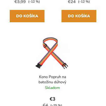
€3,99
€24
(–12 %)
(–12 %)
DO KOŠÍKA
DO KOŠÍKA
Kono Popruh na
batožinu dúhový
Skladom
€3
€4
(–25 %)