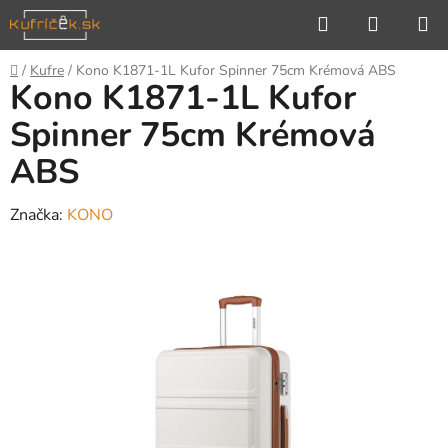
Prejsť
Hľadať
NÁKUP
na
KOŠÍK
obsah
Domov
/
Kufre
/
Kono K1871-1L Kufor Spinner 75cm Krémová ABS
Kono K1871-1L Kufor
Spinner 75cm Krémová
ABS
Značka:
KONO