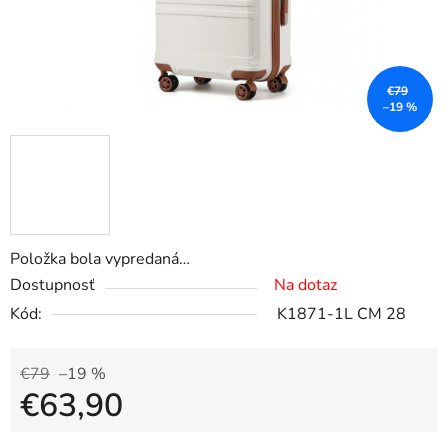
€79
–19 %
Položka bola vypredaná…
Dostupnosť
Na dotaz
Kód:
K1871-1L CM 28
€79
–19 %
€63,90
Jednotková cena: