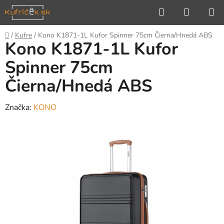
Prejsť
Hľadať
NÁKUP
na
KOŠÍK
obsah
Domov
/
Kufre
/
Kono K1871-1L Kufor Spinner 75cm Čierna/Hnedá ABS
Kono K1871-1L Kufor
Spinner 75cm
Čierna/Hnedá ABS
Značka:
KONO