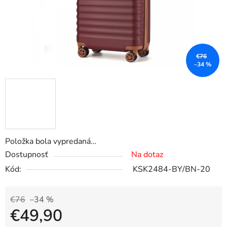
€76
–34 %
Položka bola vypredaná…
Dostupnosť
Na dotaz
Kód:
KSK2484-BY/BN-20
€76
–34 %
€49,90