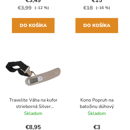
€3,49
€15
€3,99
€18
(–12 %)
(–16 %)
DO KOŠÍKA
DO KOŠÍKA
Travelite Váha na kufor
Kono Popruh na
strieborná Silver
batožinu dúhový
Digitálna
Skladom
Skladom
€8,95
€3