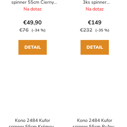
spinner 55cm Čierny
3ks spinner
ABS/Polykarbonát
55/65/75cm Krémový
Na dotaz
Na dotaz
ABS/Polykarbonát
€49,90
€149
€76
€232
(–34 %)
(–35 %)
DETAIL
DETAIL
Kono 2484 Kufor
Kono 2484 Kufor
spinner 55cm Krémový
spinner 55cm Ružový