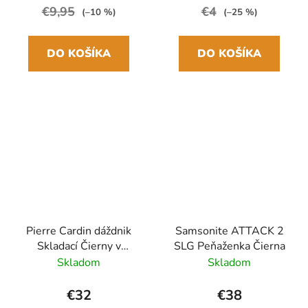
€9,95
€4
(–10 %)
(–25 %)
DO KOŠÍKA
DO KOŠÍKA
Pierre Cardin dáždnik
Samsonite ATTACK 2
Skladací Čierny v
SLG Peňaženka Čierna
hnedom puzdre
Skladom
Skladom
17,5cm/94cm
€32
€38