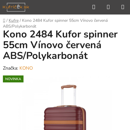
Prejsť
Hľadať
NÁKUP
na
KOŠÍK
obsah
Domov
/
Kufre
/
Kono 2484 Kufor spinner 55cm Vínovo červená
ABS/Polykarbonát
Kono 2484 Kufor spinner
55cm Vínovo červená
ABS/Polykarbonát
Značka:
KONO
NOVINKA