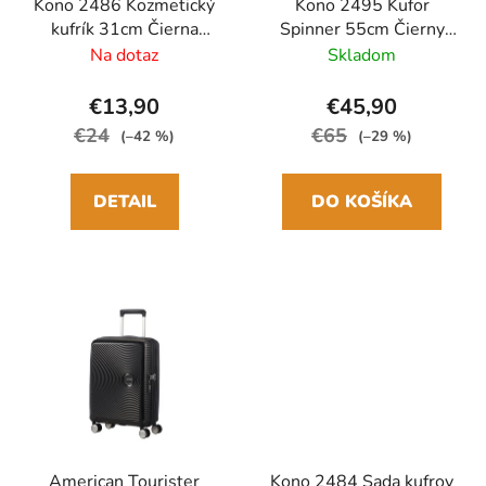
Kono 2486 Kozmetický
Kono 2495 Kufor
kufrík 31cm Čierna
Spinner 55cm Čierny
ABS/Polykarbonát
ABS/Polykarbonát
Na dotaz
Skladom
€13,90
€45,90
€24
€65
(–42 %)
(–29 %)
DETAIL
DO KOŠÍKA
American Tourister
Kono 2484 Sada kufrov