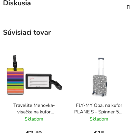
Diskusia
Súvisiaci tovar
Travelite Menovka-
FLY-MY Obal na kufor
visačka na kufor
PLANE S - Spinner 50-
Multicolor Stripes
60 cm Šedý
Skladom
Skladom