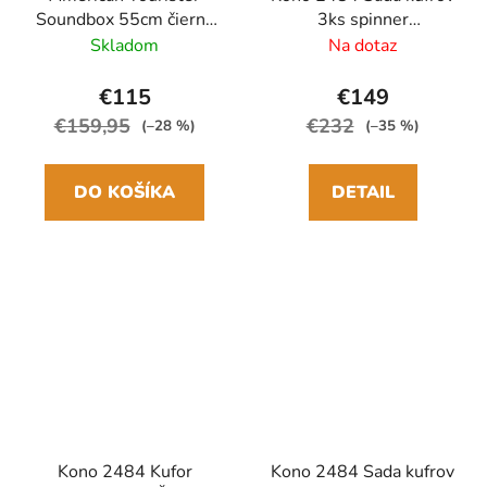
Soundbox 55cm čierna
3ks spinner
Spinner rozšíriteľný
55/65/75cm Čierny
Skladom
Na dotaz
ABS/Polykarbonát
€115
€149
€159,95
€232
(–28 %)
(–35 %)
DO KOŠÍKA
DETAIL
Kono 2484 Kufor
Kono 2484 Sada kufrov