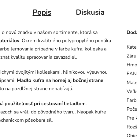
Popis
Diskusia
o novú značku v našom sortimente, ktorá sa
Doda
ateriálov
. Okrem kvalitného polypropylénu ponúka
Kate
farbe lemovania prípadne v farbe kufra, kolieska a
Záru
znať kvalitu spracovania zavazadiel.
Hmo
tichými dvojitými kolieskami, hliníkovou výsuvnou
EAN
zipsami.
Madlo kufra na hornej aj bočnej strane
.
Mate
o na pozdĺžnej strane nenabízajú.
Veľk
Farb
ná
použiteľnosť pri cestovaní lietadlom
.
Poče
árazoch sa vráti do pôvodného tvaru. Naopak kufre
Pre 
echanickom pôsobení síl.
Rozš
Obj