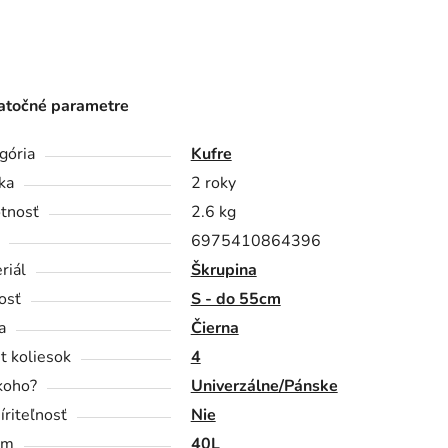
točné parametre
gória
Kufre
ka
2 roky
tnosť
2.6 kg
6975410864396
riál
Škrupina
osť
S - do 55cm
a
Čierna
t koliesok
4
koho?
Univerzálne/Pánske
íriteľnosť
Nie
em
40L