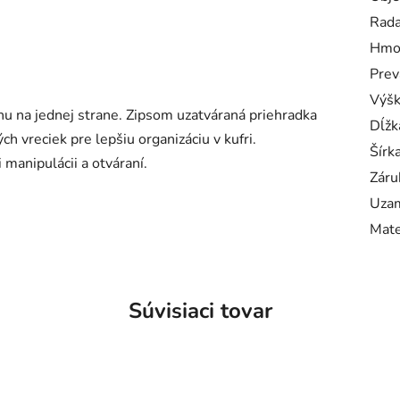
Rad
Hmo
Prev
Výš
u na jednej strane. Zipsom uzatváraná priehradka
Dĺžk
h vreciek pre lepšiu organizáciu v kufri.
Šírk
 manipulácii a otváraní.
Záru
Uzam
Mate
Súvisiaci tovar