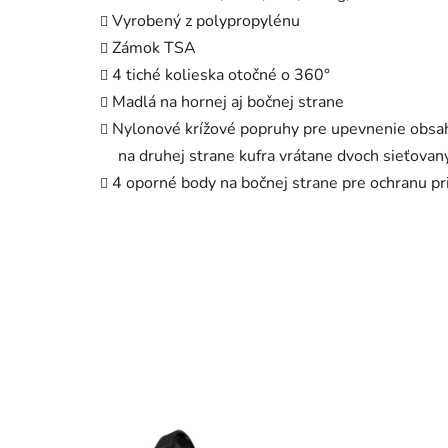
Vyrobený z polypropylénu
Zámok TSA
4 tiché kolieska otočné o 360°
Madlá na hornej aj bočnej strane
Nylonové krížové popruhy pre upevnenie obsah
na druhej strane kufra vrátane dvoch sieťovanýc
4 oporné body na bočnej strane pre ochranu pri