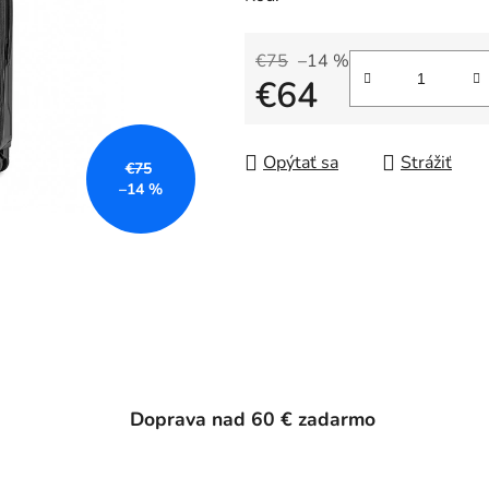
€75
–14 %
€64
Jednotková cena:
Opýtať sa
Strážiť
€75
–14 %
Doprava nad 60 € zadarmo