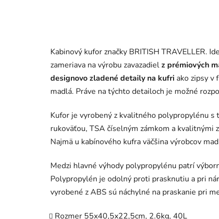
Kabinový kufor značky BRITISH TRAVELLER. Ide 
zameriava na výrobu zavazadiel
z prémiových m
designovo zladené detaily na kufri
ako zipsy v 
madlá. Práve na týchto detailoch je možné rozpo
Kufor je vyrobený z kvalitného polypropylénu s 
rukoväťou, TSA číselným zámkom a kvalitnými 
Najmä u kabínového kufra väčšina výrobcov madl
Medzi hlavné výhody polypropylénu patrí výbor
Polypropylén je odolný proti prasknutiu a pri n
vyrobené z ABS sú náchylné na praskanie pri m
Rozmer 55x40,5x22,5cm, 2.6kg, 40L