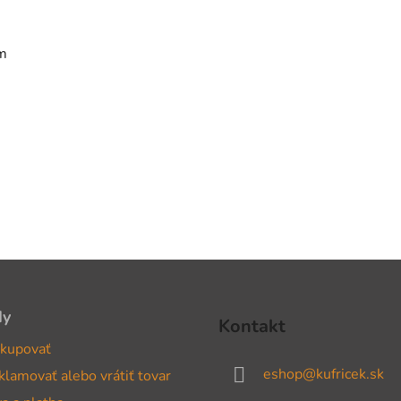
cm
dy
Kontakt
kupovať
eshop
@
kufricek.sk
klamovať alebo vrátiť tovar