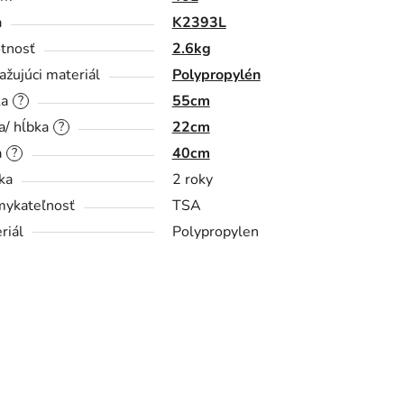
a
K2393L
tnosť
2.6kg
ažujúci materiál
Polypropylén
ka
55cm
?
a/ hĺbka
22cm
?
a
40cm
?
ka
2 roky
ykateľnosť
TSA
riál
Polypropylen