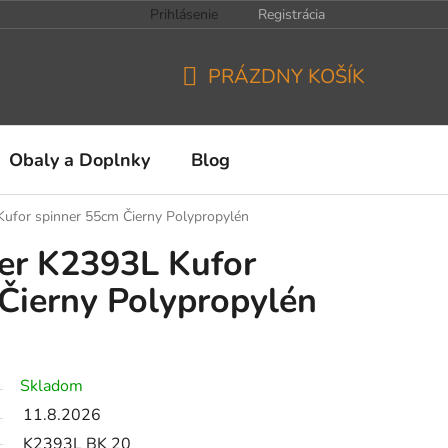
Prihlásenie
Registrácia
PRÁZDNY KOŠÍK
NÁKUPNÝ
KOŠÍK
Obaly a Doplnky
Blog
 Kufor spinner 55cm Čierny Polypropylén
ler K2393L Kufor
Čierny Polypropylén
Skladom
11.8.2026
K2393L BK 20