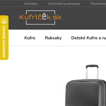
Prejsť
Kontakty
Obchodné podmienky
Podmienky
na
obsah
Kufre
Ruksaky
Detské Kufre a r