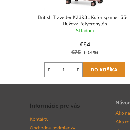
British Traveller K2393L Kufor spinner 55
Ružový Polypropylén
Skladom
€64
€75
(–14 %)
DO KOŠÍKA
Z
á
Návo
Informácie pre vás
p
Ako na
ä
Kontakty
Ako re
t
Obchodné podmienky