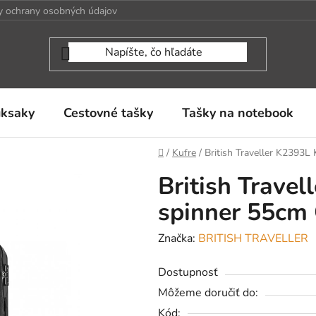
 ochrany osobných údajov
uksaky
Cestovné tašky
Tašky na notebook
Domov
/
Kufre
/
British Traveller K2393L
British Travel
spinner 55cm 
Značka:
BRITISH TRAVELLER
Dostupnosť
Môžeme doručiť do:
Kód: