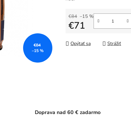
€84
–15 %
€71
Jednotková cena:
Opýtať sa
Strážiť
€84
–15 %
Doprava nad 60 € zadarmo