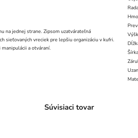
Rad
Hmo
Prev
u na jednej strane. Zipsom uzatvárateľná
Výš
h sieťovaných vreciek pre lepšiu organizáciu v kufri.
Dĺžk
 manipulácii a otváraní.
Šírk
Záru
Uzam
Mate
Súvisiaci tovar