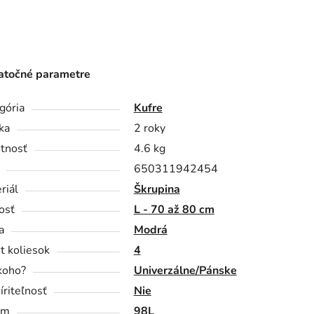
točné parametre
gória
Kufre
ka
2 roky
tnosť
4.6 kg
650311942454
riál
Škrupina
osť
L - 70 až 80 cm
a
Modrá
t koliesok
4
koho?
Univerzálne/Pánske
íriteľnosť
Nie
em
98L