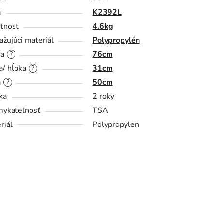
a
K2392L
tnosť
4.6kg
ažujúci materiál
Polypropylén
ka
76cm
?
a/ hĺbka
31cm
?
a
50cm
?
ka
2 roky
ykateľnosť
TSA
riál
Polypropylen