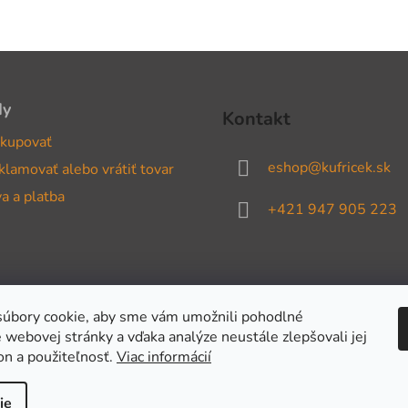
dy
Kontakt
kupovať
eshop
@
kufricek.sk
klamovať alebo vrátiť tovar
a a platba
+421 947 905 223
úbory cookie, aby sme vám umožnili pohodlné
 webovej stránky a vďaka analýze neustále zlepšovali jej
on a použiteľnosť.
Viac informácií
ie