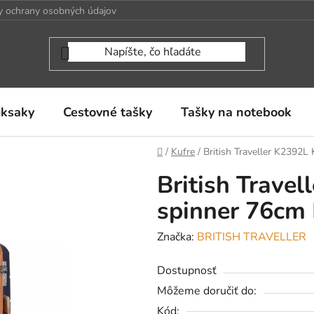
 ochrany osobných údajov
uksaky
Cestovné tašky
Tašky na notebook
Domov
/
Kufre
/
British Traveller K2392L
British Travel
spinner 76cm
Značka:
BRITISH TRAVELLER
Dostupnosť
Môžeme doručiť do:
Kód: