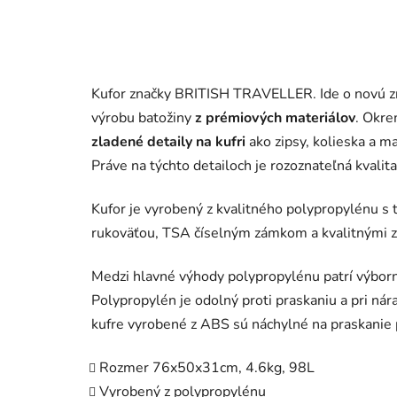
Kufor značky BRITISH TRAVELLER. Ide o novú zn
výrobu batožiny
z prémiových materiálov
. Okre
zladené detaily na kufri
ako zipsy, kolieska a ma
Práve na týchto detailoch je rozoznateľná kvalit
Kufor je vyrobený z kvalitného polypropylénu s 
rukoväťou, TSA číselným zámkom a kvalitnými 
Medzi hlavné výhody polypropylénu patrí výbor
Polypropylén je odolný proti praskaniu a pri ná
kufre vyrobené z ABS sú náchylné na praskanie 
Rozmer 76x50x31cm, 4.6kg, 98L
Vyrobený z polypropylénu