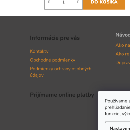
DO KOŠÍKA
Z
á
Návo
Informácie pre vás
p
Ako na
ä
Kontakty
Ako re
t
Obchodné podmienky
i
Doprav
Podmienky ochrany osobných
e
údajov
Prijímame online platby
Používame s
prehliadanie
funkcie, výk
Nastaven