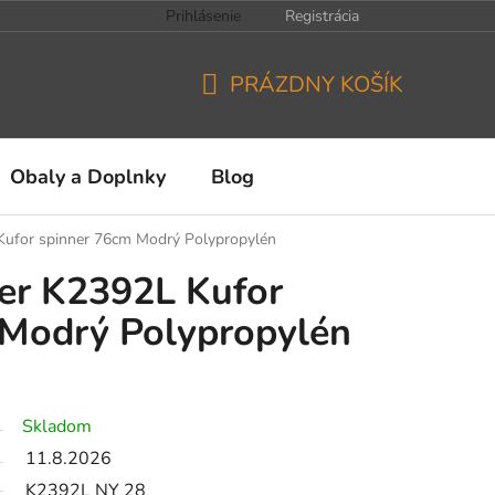
Prihlásenie
Registrácia
PRÁZDNY KOŠÍK
NÁKUPNÝ
KOŠÍK
Obaly a Doplnky
Blog
 Kufor spinner 76cm Modrý Polypropylén
ler K2392L Kufor
 Modrý Polypropylén
Skladom
11.8.2026
K2392L NY 28