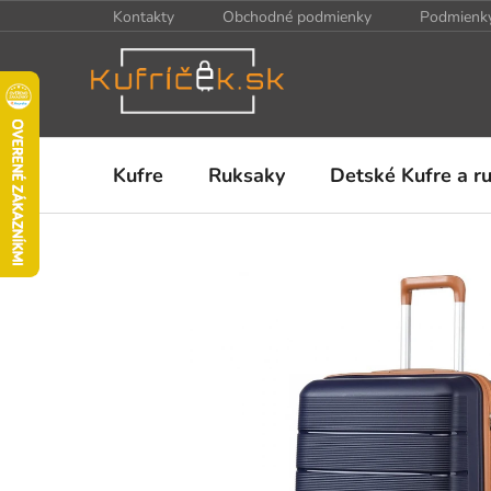
Prejsť
Kontakty
Obchodné podmienky
Podmienky
na
obsah
Kufre
Ruksaky
Detské Kufre a r