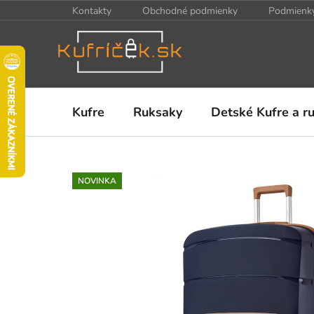
Prejsť
Kontakty
Obchodné podmienky
Podmienky
na
obsah
Kufre
Ruksaky
Detské Kufre a r
NOVINKA