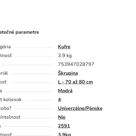
točné parametre
gória
Kufre
tnosť
3.9 kg
753947028797
riál
Škrupina
osť
L - 70 až 80 cm
a
Modrá
t koliesok
4
koho?
Univerzálne/Pánske
íriteľnosť
Nie
a
2591
tnosť
3.9kg