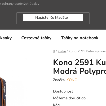
 ochrany osobných údajov
uksaky
Cestovné tašky
Tašky na notebook
Domov
/
Kufre
/
Kono 2591 Kufor spinne
Kono 2591 Ku
Modrá Polypr
Značka:
KONO
Dostupnosť
Môžeme doručiť do:
Kód: