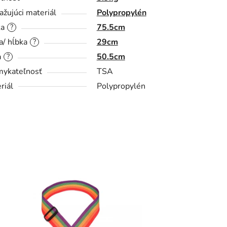
ažujúci materiál
Polypropylén
ka
75.5cm
?
a/ hĺbka
29cm
?
a
50.5cm
?
ykateľnosť
TSA
riál
Polypropylén