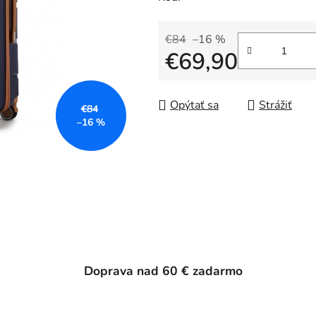
€84
–16 %
€69,90
Jednotková cena:
Opýtať sa
Strážiť
€84
–16 %
Doprava nad 60 € zadarmo