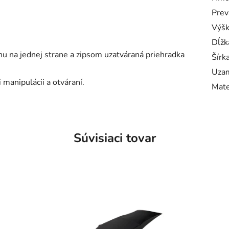
Prev
Výš
Dĺžk
u na jednej strane a zipsom uzatváraná priehradka
Šírk
Uzam
 manipulácii a otváraní.
Mate
Súvisiaci tovar