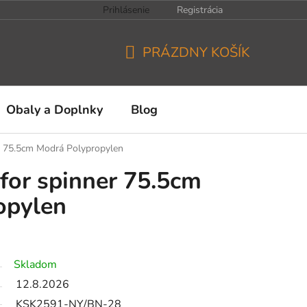
Prihlásenie
Registrácia
PRÁZDNY KOŠÍK
NÁKUPNÝ
KOŠÍK
Obaly a Doplnky
Blog
r 75.5cm Modrá Polypropylen
for spinner 75.5cm
opylen
Skladom
12.8.2026
KSK2591-NY/BN-28