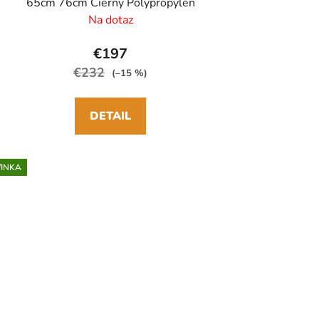
65cm 76cm Čierny Polypropylén
Na dotaz
€197
€232
(–15 %)
DETAIL
INKA