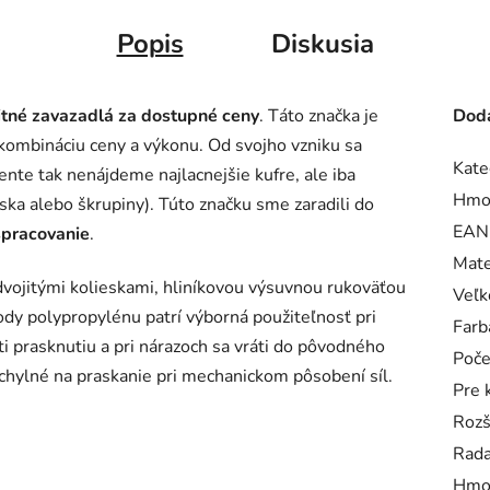
Popis
Diskusia
itné zavazadlá za dostupné ceny
. Táto značka je
Doda
kombináciu ceny a výkonu. Od svojho vzniku sa
Kate
ente tak nenájdeme najlacnejšie kufre, ale iba
Hmo
ka alebo škrupiny). Túto značku sme zaradili do
EAN
spracovanie
.
Mate
dvojitými kolieskami, hliníkovou výsuvnou rukoväťou
Veľk
y polypropylénu patrí výborná použiteľnosť pri
Farb
i prasknutiu a pri nárazoch sa vráti do pôvodného
Poče
chylné na praskanie pri mechanickom pôsobení síl.
Pre 
Rozš
Rad
Hmo