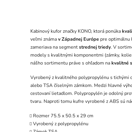
Kabinový kufor značky KONO, ktorá ponúka
kval
veľmi známa
v Západnej Európe
pre optimálnu 
zameriava na segment
strednej triedy
. V sortim
modely s kvalitnými komponentmi (zámky, kolies
nášho sortimentu práve s ohľadom na
kvalitné 
Vyrobený z kvalitného polypropylénu s tichými 
alebo TSA číselným zámkom. Medzi hlavné výhod
cestovaní lietadlom. Polypropylén je odolný prot
tvaru. Naproti tomu kufre vyrobené z ABS sú ná
Rozmer 75.5 x 50.5 x 29 cm
Vyrobený z polypropylénu
Zámok TSA