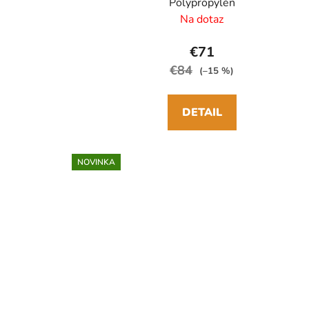
Polypropylén
Na dotaz
€71
€84
(–15 %)
DETAIL
NOVINKA