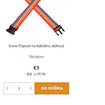
Kono Popruh na batožinu dúhový
Skladom
€3
€4
(–25 %)
DO KOŠÍKA