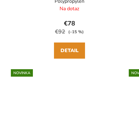
Polypropylén
Na dotaz
€78
€92
(–15 %)
DETAIL
NOVINKA
NOV