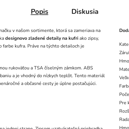
Popis
Diskusia
ačku v našom sortimente, ktorá sa zameriava na
Doda
úka
designovo zladené detaily na kufri
ako zipsy,
Kate
 farbe kufra. Práve na týchto detailoch je
Záru
Hmo
suvnou rukoväťou a TSA číselným zámkom. ABS
Mate
baniu a je vhodný do nízkych teplôt. Tento materiál
Veľk
nenáročné a občasné cesty je úplne postačujúci.
Farb
Poče
Pre 
Rozš
Rad
Hmo
a jednej strane. Zipsom uzatvárateľná priehradka