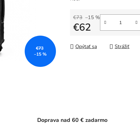
€73
–15 %
€62
Jednotková cena:
Opýtať sa
Strážiť
€73
–15 %
Doprava nad 60 € zadarmo