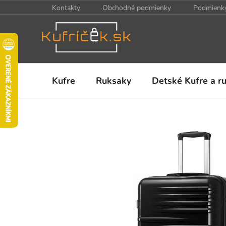
Prejsť
Kontakty
Obchodné podmienky
Podmienky
na
obsah
Kufre
Ruksaky
Detské Kufre a r