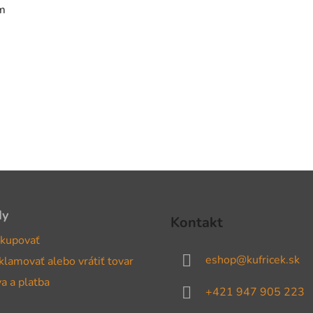
cm
dy
Kontakt
kupovať
eshop
@
kufricek.sk
klamovať alebo vrátiť tovar
a a platba
+421 947 905 223