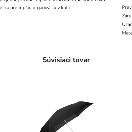
Prev
cka pre lepšiu organizáciu v kufri.
Záru
Uzam
Mate
Súvisiaci tovar