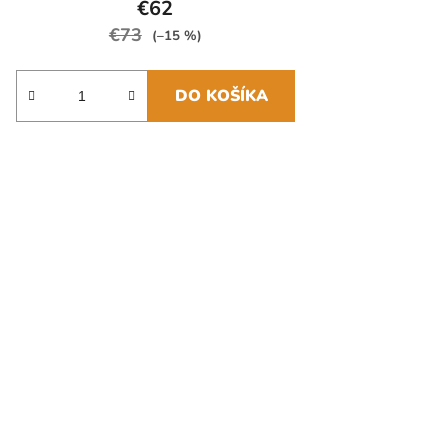
€62
€73
(–15 %)
DO KOŠÍKA