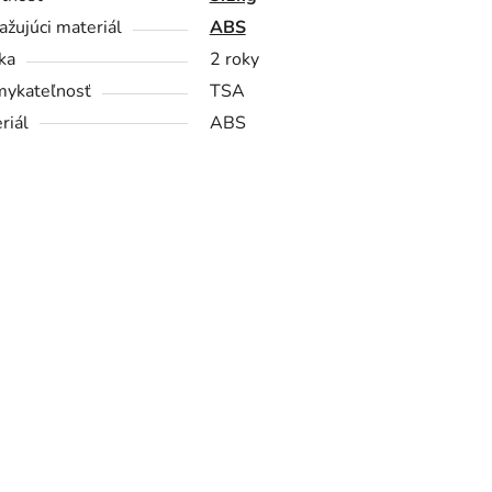
ažujúci materiál
ABS
ka
2 roky
ykateľnosť
TSA
riál
ABS