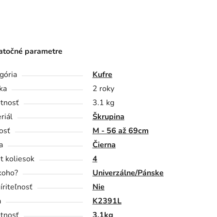
točné parametre
gória
Kufre
ka
2 roky
tnosť
3.1 kg
riál
Škrupina
osť
M - 56 až 69cm
a
Čierna
t koliesok
4
koho?
Univerzálne/Pánske
íriteľnosť
Nie
a
K2391L
tnosť
3.1kg