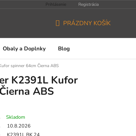
Prihlásenie
Registrácia
PRÁZDNY KOŠÍK
NÁKUPNÝ
KOŠÍK
Obaly a Doplnky
Blog
 Kufor spinner 64cm Čierna ABS
ler K2391L Kufor
 Čierna ABS
Skladom
10.8.2026
K2391L BK 24