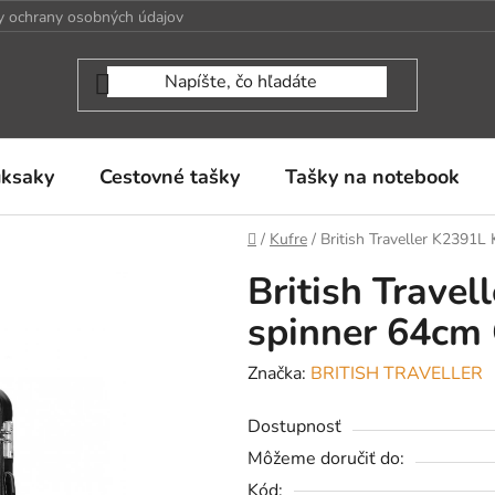
 ochrany osobných údajov
uksaky
Cestovné tašky
Tašky na notebook
Domov
/
Kufre
/
British Traveller K2391L
British Travel
spinner 64cm
Značka:
BRITISH TRAVELLER
Dostupnosť
Môžeme doručiť do:
Kód: