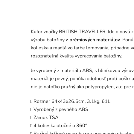
Kufor značky BRITISH TRAVELLER. Ide o novú zn
výrobu batožiny
z prémiových materiálov
. Pon
kolieska a madlá vo farbe lemovania, prípadne vo
rozoznateľná kvalita vypracovania batožiny.
Je vyrobený z materiálu ABS, s hliníkovou vý
materiál je pevný, ponúka odolnosť proti poškria
nie je natoľko pružný ako polypropylen, ale pre 
Rozmer 64x43x26.5cm, 3.1kg, 61L
Vyrobený z pevného ABS
Zámok TSA
4 kolieska otočné o 360°
Pružné krížové popruhy pre upevnenie obsahu n