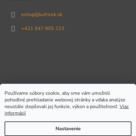
eshop
@
kufricek.sk
+421 947 905 223
Používame súbory cookie, aby sme vám umožnili
pohodlné prehliadanie webovej stránky a vďaka analýze
Prijímame online platby
neustále zlepšovali jej funkcie, výkon a použiteľnosť.
Viac
informácií
Nastavenie