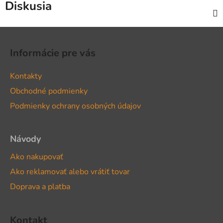
Diskusia
Z
á
Informácie pre vás
p
ä
Kontakty
t
Obchodné podmienky
i
Podmienky ochrany osobných údajov
e
Návody
Ako nakupovať
Ako reklamovať alebo vrátiť tovar
Doprava a platba
Kontakt