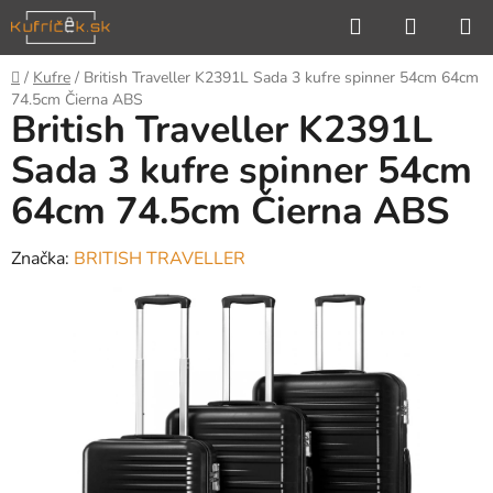
Prejsť
Hľadať
NÁKUP
na
KOŠÍK
obsah
Domov
/
Kufre
/
British Traveller K2391L Sada 3 kufre spinner 54cm 64cm
74.5cm Čierna ABS
British Traveller K2391L
Sada 3 kufre spinner 54cm
64cm 74.5cm Čierna ABS
Značka:
BRITISH TRAVELLER