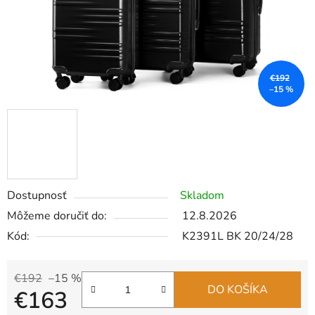
€192
–15 %
Dostupnosť
Skladom
Môžeme doručiť do:
12.8.2026
Kód:
K2391L BK 20/24/28
€192
–15 %
DO KOŠÍKA
€163