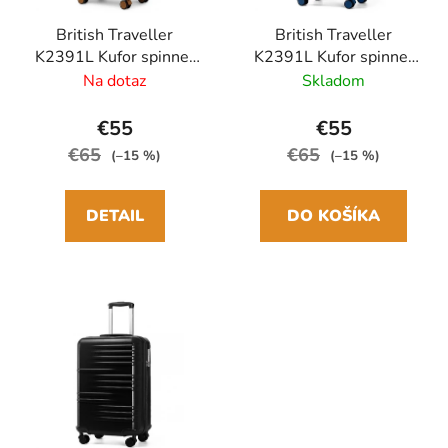
British Traveller
British Traveller
K2391L Kufor spinner
K2391L Kufor spinner
54cm Biela ABS
54cm Modrá Navy ABS
Na dotaz
Skladom
€55
€55
€65
€65
(–15 %)
(–15 %)
DETAIL
DO KOŠÍKA