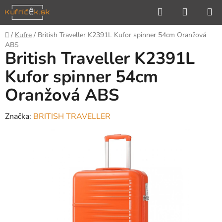
Prejsť
Hľadať
NÁKUP
na
KOŠÍK
obsah
Domov
/
Kufre
/
British Traveller K2391L Kufor spinner 54cm Oranžová
ABS
British Traveller K2391L
Kufor spinner 54cm
Oranžová ABS
Značka:
BRITISH TRAVELLER