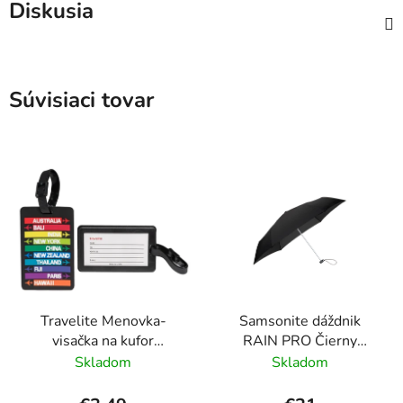
Diskusia
Súvisiaci tovar
Travelite Menovka-
Samsonite dáždnik
visačka na kufor
RAIN PRO Čierny
Multicolor Cities
skladací manuálny
Skladom
Skladom
24cm/97cm