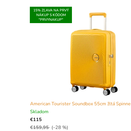
e
v
15% ZĽAVA NA PRVÝ
NÁKUP S KÓDOM
n
"PRVYNAKUP"
a
š
o
m
o
b
c
American Tourister Soundbox 55cm žltá Spinner 
h
Skladom
o
€115
€159,95
(–28 %)