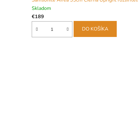
Samsonite Airea 55cm Čierna Upright rozšíriteľ
Skladom
€189
DO KOŠÍKA