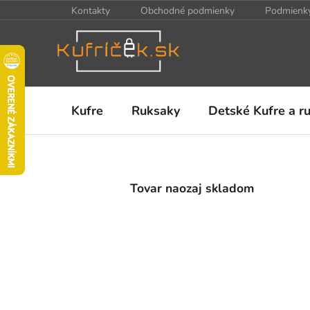
Prejsť
Kontakty
Obchodné podmienky
Podmienky
na
obsah
Kufre
Ruksaky
Detské Kufre a r
V
i
Tovar naozaj skladom
t
a
j
t