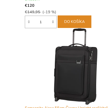
€120
€149,95
(–19 %)
DO KOŠÍKA