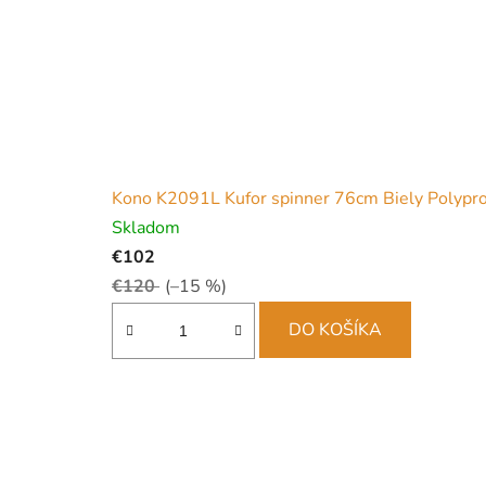
Kono K2091L Kufor spinner 76cm Biely Polypr
Skladom
€102
€120
(–15 %)
DO KOŠÍKA