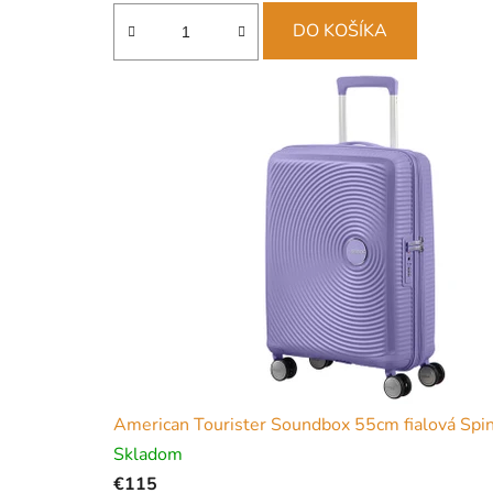
d
e
DO KOŠÍKA
American Tourister Soundbox 55cm fialová Spinn
Skladom
€115