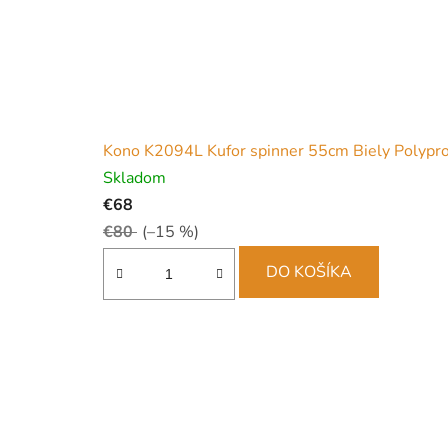
Kono K2094L Kufor spinner 55cm Biely Polypr
Skladom
€68
€80
(–15 %)
DO KOŠÍKA