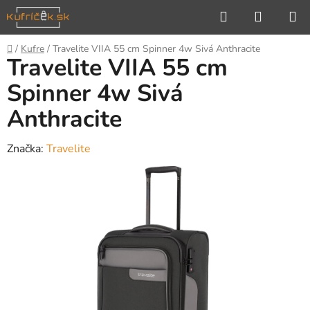
Prejsť
Hľadať
NÁKUP
na
KOŠÍK
obsah
Domov
/
Kufre
/
Travelite VIIA 55 cm Spinner 4w Sivá Anthracite
Travelite VIIA 55 cm
Spinner 4w Sivá
Anthracite
Značka:
Travelite