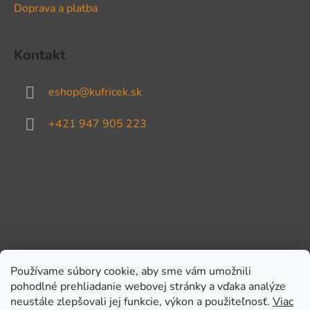
Doprava a platba
Kontakt
eshop
@
kufricek.sk
+421 947 905 223
Používame súbory cookie, aby sme vám umožnili
pohodlné prehliadanie webovej stránky a vďaka analýze
Prijímame online platby
neustále zlepšovali jej funkcie, výkon a použiteľnosť.
Viac