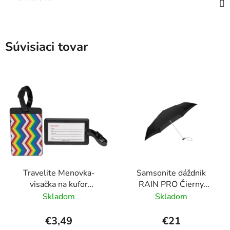
Súvisiaci tovar
Travelite Menovka-
Samsonite dáždnik
visačka na kufor
RAIN PRO Čierny
Multicolor Waves
skladací manuálny
Skladom
Skladom
24cm/97cm
€3,49
€21