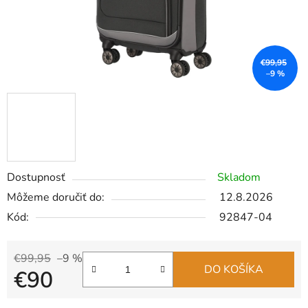
€99,95
–9 %
Dostupnosť
Skladom
Môžeme doručiť do:
12.8.2026
Kód:
92847-04
€99,95
–9 %
DO KOŠÍKA
€90
Jednotková cena: