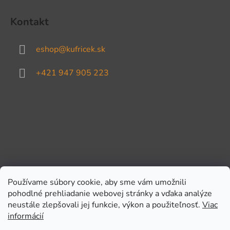
Kontakt
eshop
@
kufricek.sk
+421 947 905 223
Používame súbory cookie, aby sme vám umožnili
pohodlné prehliadanie webovej stránky a vďaka analýze
Prijímame online platby
neustále zlepšovali jej funkcie, výkon a použiteľnosť.
Viac
informácií