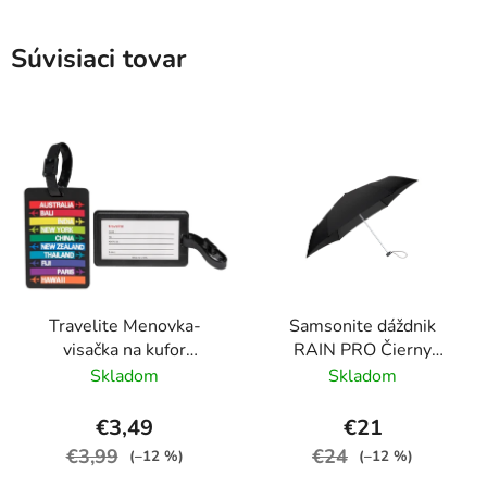
Súvisiaci tovar
Travelite Menovka-
Samsonite dáždnik
visačka na kufor
RAIN PRO Čierny
Multicolor Cities
skladací manuálny
Skladom
Skladom
24cm/97cm
€3,49
€21
€3,99
€24
(–12 %)
(–12 %)