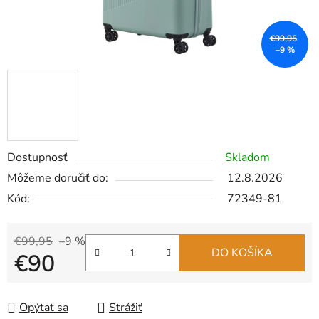
€99,95
–9 %
Dostupnosť
Skladom
Môžeme doručiť do:
12.8.2026
Kód:
72349-81
€99,95
–9 %
DO KOŠÍKA
€90
Jednotková cena:
Opýtať sa
Strážiť