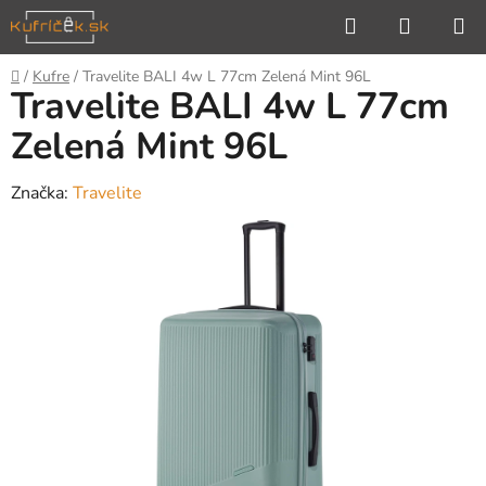
Prejsť
Hľadať
NÁKUP
na
KOŠÍK
obsah
Domov
/
Kufre
/
Travelite BALI 4w L 77cm Zelená Mint 96L
Travelite BALI 4w L 77cm
Zelená Mint 96L
Značka:
Travelite