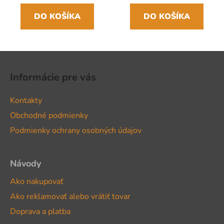
DO KOŠÍKA
DO KOŠÍKA
Z
á
Informácie pre vás
p
ä
Kontakty
t
Obchodné podmienky
i
Podmienky ochrany osobných údajov
e
Návody
Ako nakupovať
Ako reklamovať alebo vrátiť tovar
Doprava a platba