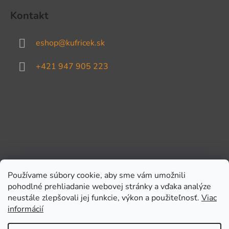
Kontakt
eshop
@
kufricek.sk
+421 947 905 223
Používame súbory cookie, aby sme vám umožnili
pohodlné prehliadanie webovej stránky a vďaka analýze
Prijímame online platby
neustále zlepšovali jej funkcie, výkon a použiteľnosť.
Viac
informácií