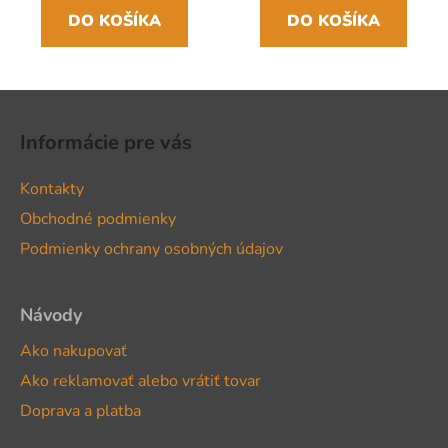
DO KOŠÍKA
DO KOŠÍKA
Z
á
Informácie pre vás
p
ä
Kontakty
t
Obchodné podmienky
i
Podmienky ochrany osobných údajov
e
Návody
Ako nakupovať
Ako reklamovať alebo vrátiť tovar
Doprava a platba