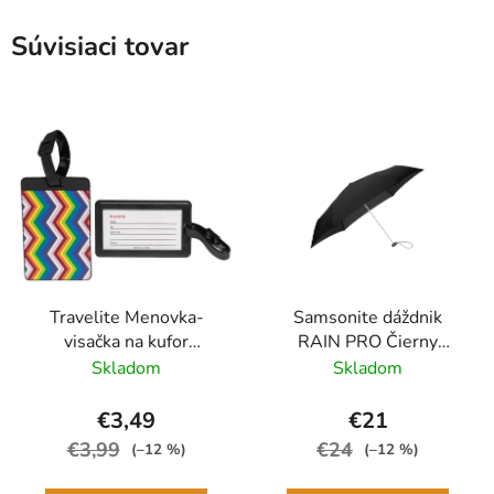
Súvisiaci tovar
Travelite Menovka-
Samsonite dáždnik
visačka na kufor
RAIN PRO Čierny
Multicolor Waves
skladací manuálny
Skladom
Skladom
24cm/97cm
€3,49
€21
€3,99
€24
(–12 %)
(–12 %)