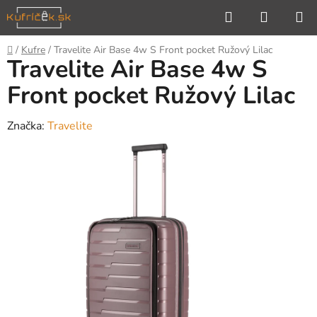
Prejsť
Hľadať
NÁKUP
na
KOŠÍK
obsah
Domov
/
Kufre
/
Travelite Air Base 4w S Front pocket Ružový Lilac
Travelite Air Base 4w S
Front pocket Ružový Lilac
Značka:
Travelite