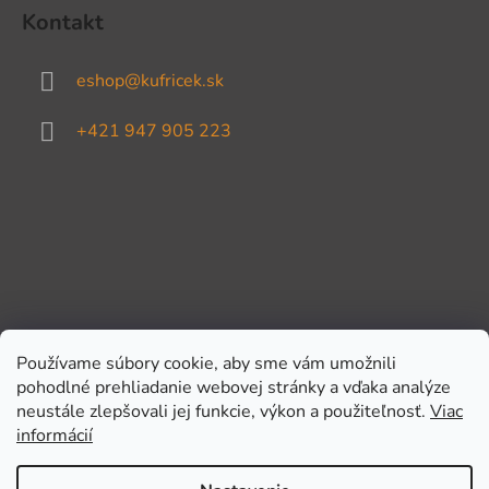
Kontakt
eshop
@
kufricek.sk
+421 947 905 223
Používame súbory cookie, aby sme vám umožnili
pohodlné prehliadanie webovej stránky a vďaka analýze
Prijímame online platby
neustále zlepšovali jej funkcie, výkon a použiteľnosť.
Viac
informácií