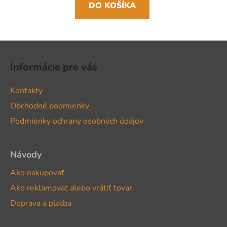
DO KOŠÍKA
Z
á
Informácie pre vás
p
ä
Kontakty
t
Obchodné podmienky
i
Podmienky ochrany osobných údajov
e
Návody
Ako nakupovať
Ako reklamovať alebo vrátiť tovar
Doprava a platba