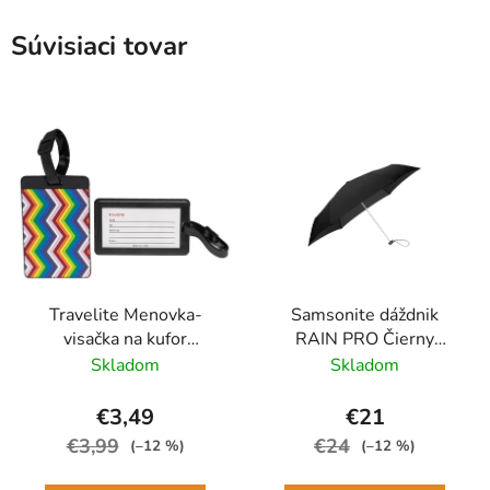
Súvisiaci tovar
Travelite Menovka-
Samsonite dáždnik
visačka na kufor
RAIN PRO Čierny
Multicolor Waves
skladací manuálny
Skladom
Skladom
24cm/97cm
€3,49
€21
€3,99
€24
(–12 %)
(–12 %)