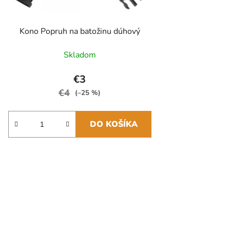
Kono Popruh na batožinu dúhový
Skladom
€3
€4
(–25 %)
DO KOŠÍKA