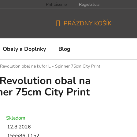
Prihlásenie
Registrácia
PRÁZDNY KOŠÍK
NÁKUPNÝ
KOŠÍK
Obaly a Doplnky
Blog
Revolution obal na kufor L - Spinner 75cm City Print
Revolution obal na
ner 75cm City Print
Skladom
12.8.2026
155586-T152