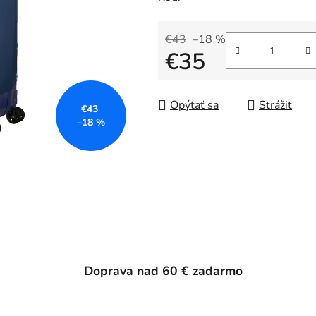
€43
–18 %
€35
Jednotková cena:
Opýtať sa
Strážiť
€43
–18 %
Doprava nad 60 € zadarmo