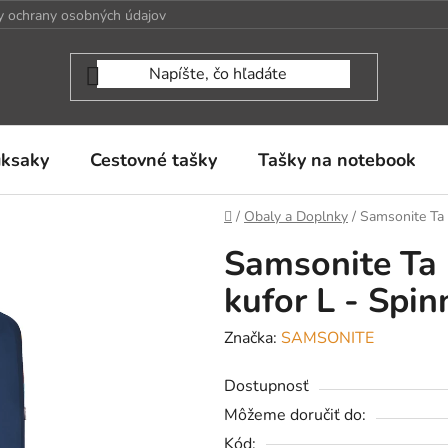
 ochrany osobných údajov
uksaky
Cestovné tašky
Tašky na notebook
Domov
/
Obaly a Doplnky
/
Samsonite Ta 
Samsonite Ta 
kufor L - Spin
Značka:
SAMSONITE
Dostupnosť
Môžeme doručiť do:
Kód: