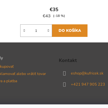
€35
€43
(–18 %)
DO KOŠÍKA
dy
Kontakt
kupovať
eshop
@
kufricek.sk
klamovať alebo vrátiť tovar
a a platba
+421 947 905 223