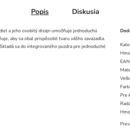
Popis
Diskusia
diel a jeho osobitý dizajn umožňuje jednoduchú
Doda
ňuje, aby sa obal prispôsobil tvaru vášho zavazadla.
Kate
. Skladá sa do integrovaného puzdra pre jednoduché
Hmo
EAN
Mate
Veľk
Farb
Pre 
Rad
Hmo
Prev