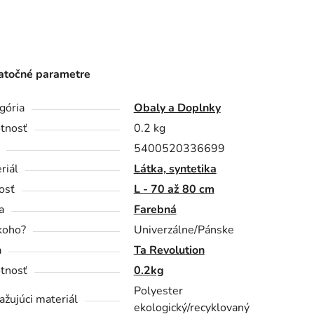
točné parametre
gória
Obaly a Doplnky
tnosť
0.2 kg
5400520336699
riál
Látka, syntetika
osť
L - 70 až 80 cm
a
Farebná
koho?
Univerzálne/Pánske
a
Ta Revolution
tnosť
0.2kg
Polyester
ažujúci materiál
ekologický/recyklovaný