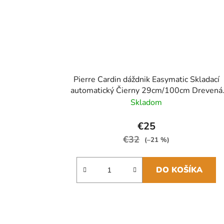
Pierre Cardin dáždnik Easymatic Skladací
automatický Čierny 29cm/100cm Drevená
rukoväť
Skladom
€25
€32
(–21 %)
DO KOŠÍKA