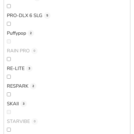
PRO-DLX 6 SLG
5
Puffypop
2
RAIN PRO
0
RE-LITE
3
RESPARK
2
SKAII
3
STARVIBE
0