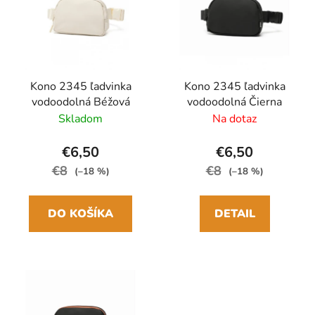
i
s
p
r
Kono 2345 ľadvinka
Kono 2345 ľadvinka
o
vodoodolná Béžová
vodoodolná Čierna
d
Skladom
Na dotaz
u
k
€6,50
€6,50
t
€8
€8
(–18 %)
(–18 %)
o
v
DO KOŠÍKA
DETAIL