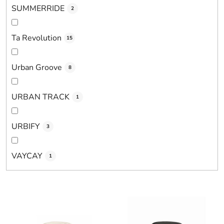
SUMMERRIDE
2
Ta Revolution
15
Urban Groove
8
URBAN TRACK
1
URBIFY
3
VAYCAY
1
V
ý
p