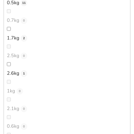
0.5kg
11
0.7kg
0
1.7kg
2
2.5kg
0
2.6kg
1
1kg
0
2.1kg
0
0.6kg
0