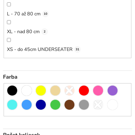
L - 70 až 80 cm
10
XL - nad 80 cm
2
XS - do 45cm UNDERSEATER
31
Farba
Počet koliesok