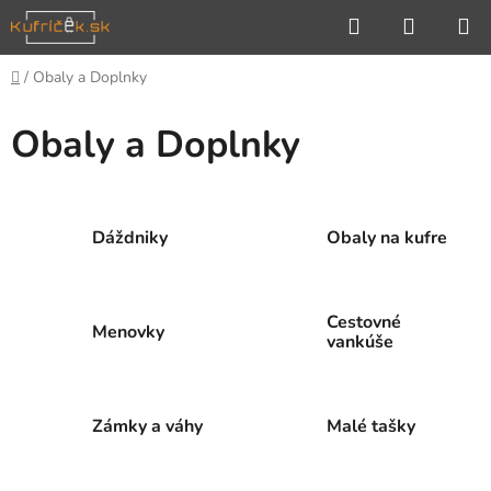
Prejsť
Hľadať
NÁKUP
na
KOŠÍK
obsah
Domov
/
Obaly a Doplnky
Obaly a Doplnky
Dáždniky
Obaly na kufre
Cestovné
Menovky
vankúše
Zámky a váhy
Malé tašky