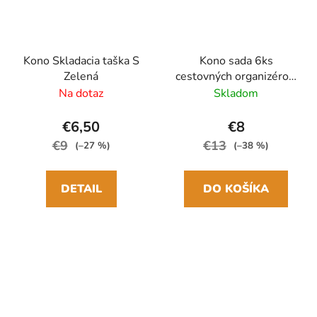
Kono Skladacia taška S
Kono sada 6ks
Zelená
cestovných organizérov,
boxov do kufra Modrá
Na dotaz
Skladom
€6,50
€8
€9
€13
(–27 %)
(–38 %)
DETAIL
DO KOŠÍKA