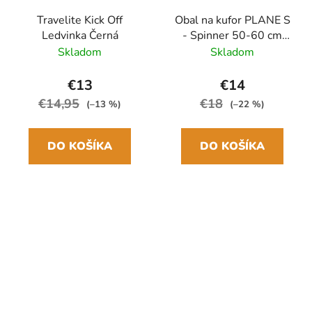
Travelite Kick Off
Obal na kufor PLANE S
Ledvinka Černá
- Spinner 50-60 cm
Modrá
Skladom
Skladom
€13
€14
€14,95
€18
(–13 %)
(–22 %)
DO KOŠÍKA
DO KOŠÍKA