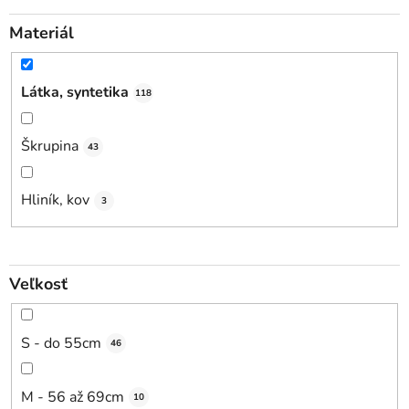
Materiál
Látka, syntetika
118
Škrupina
43
Hliník, kov
3
Veľkosť
S - do 55cm
46
M - 56 až 69cm
10