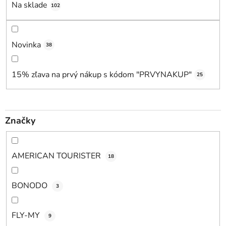
u
Na sklade
102
k
t
o
Novinka
38
v
15% zľava na prvý nákup s kódom "PRVYNAKUP"
25
Značky
AMERICAN TOURISTER
18
BONODO
3
FLY-MY
9