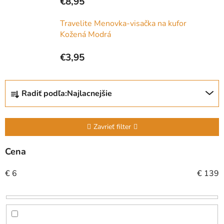
€8,95
Travelite Menovka-visačka na kufor
Kožená Modrá
€3,95
R
Radiť podľa:
Najlacnejšie
a
d
e
Zavrieť filter
n
i
Cena
e
€
6
€
139
p
r
o
d