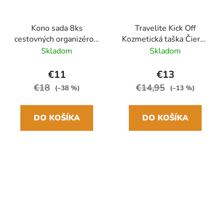
Kono sada 8ks
Travelite Kick Off
cestovných organizérov,
Kozmetická taška Čierna
boxov do kufra Ružová
Antracit 5L
Skladom
Skladom
€11
€13
€18
€14,95
(–38 %)
(–13 %)
DO KOŠÍKA
DO KOŠÍKA