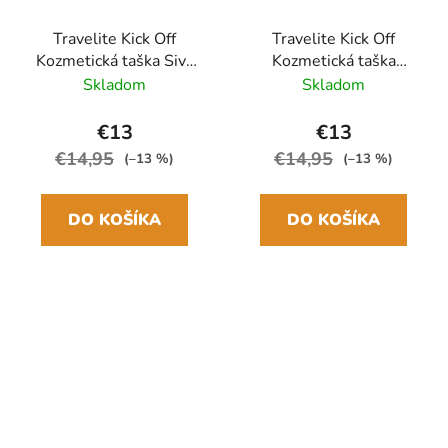
Travelite Kick Off
Travelite Kick Off
Kozmetická taška Sivá
Kozmetická taška
Antracit 5L
Zelená Sage 5L
Skladom
Skladom
€13
€13
€14,95
€14,95
(–13 %)
(–13 %)
DO KOŠÍKA
DO KOŠÍKA