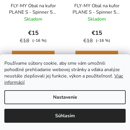
FLY-MY Obal na kufor
FLY-MY Obal na kufor
PLANE S - Spinner 50-
PLANE S - Spinner 50-
60 cm Svetlo-modrá
60 cm Šedý
Skladom
Skladom
€15
€15
€18
€18
(–16 %)
(–16 %)
DO KOŠÍKA
DO KOŠÍKA
Používame súbory cookie, aby sme vám umožnili
pohodlné prehliadanie webovej stránky a vďaka analýze
neustále zlepšovali jej funkcie, výkon a použiteľnosť.
Viac
informácií
Nastavenie
Súhlasím