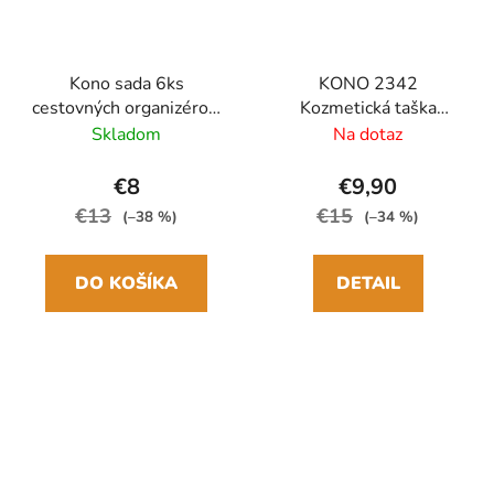
Kono sada 6ks
KONO 2342
cestovných organizérov,
Kozmetická taška
boxov do kufra Ružová
Béžová na zavesenie
Skladom
Na dotaz
3,5L
€8
€9,90
€13
€15
(–38 %)
(–34 %)
DO KOŠÍKA
DETAIL