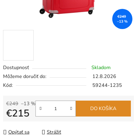
€249
–13 %
Dostupnosť
Skladom
Môžeme doručiť do:
12.8.2026
Kód:
59244-1235
€249
–13 %
DO KOŠÍKA
€215
Jednotková cena:
Opýtať sa
Strážiť