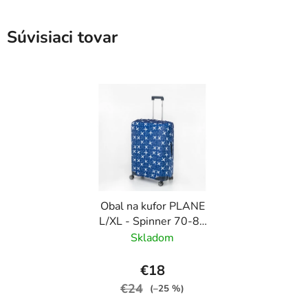
Súvisiaci tovar
Obal na kufor PLANE
L/XL - Spinner 70-80
cm Modrá
Skladom
€18
€24
(–25 %)