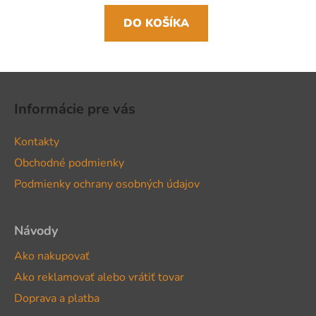
DO KOŠÍKA
Z
á
Informácie pre vás
p
ä
Kontakty
t
Obchodné podmienky
i
Podmienky ochrany osobných údajov
e
Návody
Ako nakupovať
Ako reklamovať alebo vrátiť tovar
Doprava a platba