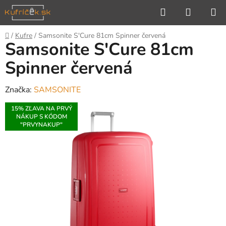
Prejsť
Hľadať
NÁKUP
na
KOŠÍK
obsah
Domov
/
Kufre
/
Samsonite S'Cure 81cm Spinner červená
Samsonite S'Cure 81cm
Spinner červená
Značka:
SAMSONITE
15% ZĽAVA NA PRVÝ
NÁKUP S KÓDOM
"PRVYNAKUP"