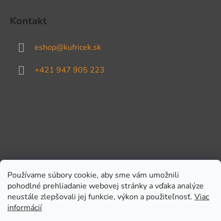
Kontakt
eshop
@
kufricek.sk
+421 947 905 223
Používame súbory cookie, aby sme vám umožnili
pohodlné prehliadanie webovej stránky a vďaka analýze
Prijímame online platby
neustále zlepšovali jej funkcie, výkon a použiteľnosť.
Viac
informácií