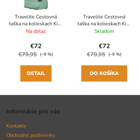
Travelite Cestovná
Travelite Cestovná
taška na kolieskach Kick
taška na kolieskach Kick
Off 68cm Zelená Sage
Off M Sivá Antracit
Na dotaz
Skladom
€72
€72
€79,95
€79,95
(–9 %)
(–9 %)
DETAIL
DO KOŠÍKA
Z
á
Informácie pre vás
p
ä
Kontakty
t
Obchodné podmienky
i