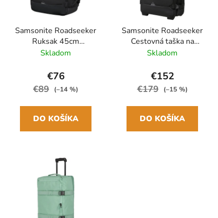
Samsonite Roadseeker
Samsonite Roadseeker
Ruksak 45cm
Cestovná taška na
Underseater Čierna
kolieskach 55cm Čierna
Skladom
Skladom
Deep Black 36L
Deep Black 50L
€76
€152
€89
€179
(–14 %)
(–15 %)
DO KOŠÍKA
DO KOŠÍKA