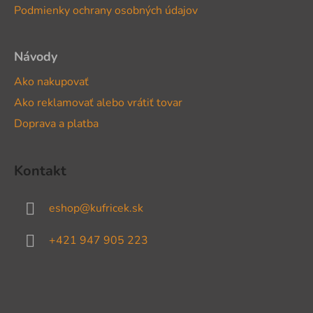
Podmienky ochrany osobných údajov
e
Návody
Ako nakupovať
Ako reklamovať alebo vrátiť tovar
Doprava a platba
Kontakt
eshop
@
kufricek.sk
+421 947 905 223