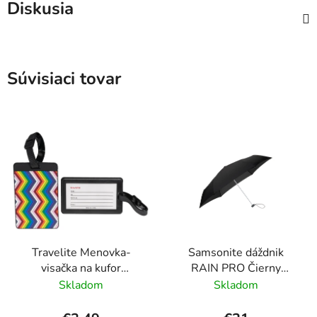
Diskusia
Súvisiaci tovar
Travelite Menovka-
Samsonite dáždnik
visačka na kufor
RAIN PRO Čierny
Multicolor Waves
skladací manuálny
Skladom
Skladom
24cm/97cm