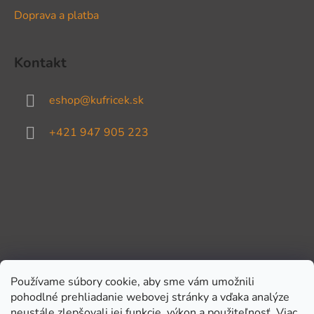
Doprava a platba
Kontakt
eshop
@
kufricek.sk
+421 947 905 223
Používame súbory cookie, aby sme vám umožnili
pohodlné prehliadanie webovej stránky a vďaka analýze
Prijímame online platby
neustále zlepšovali jej funkcie, výkon a použiteľnosť.
Viac