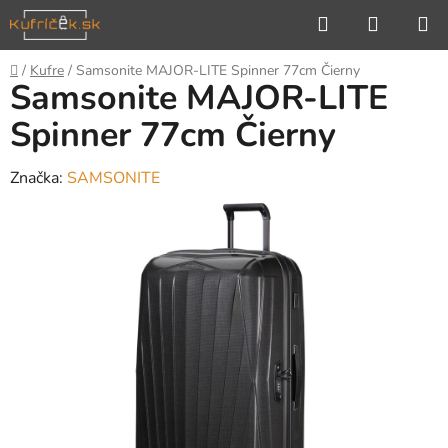
Prejsť
Hľadať
NÁKUP
na
KOŠÍK
obsah
Domov
/
Kufre
/
Samsonite MAJOR-LITE Spinner 77cm Čierny
Samsonite MAJOR-LITE
Spinner 77cm Čierny
Značka:
SAMSONITE