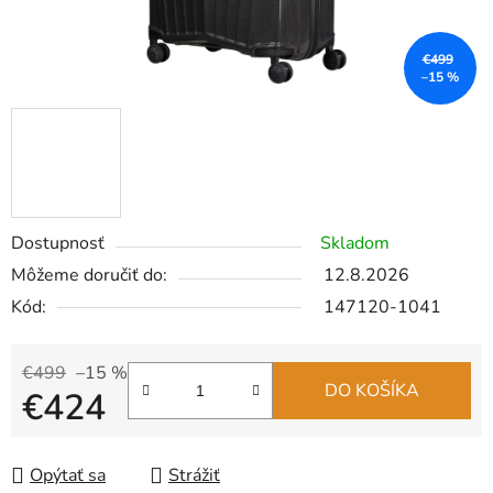
€499
–15 %
Dostupnosť
Skladom
Môžeme doručiť do:
12.8.2026
Kód:
147120-1041
€499
–15 %
DO KOŠÍKA
€424
Jednotková cena:
Opýtať sa
Strážiť