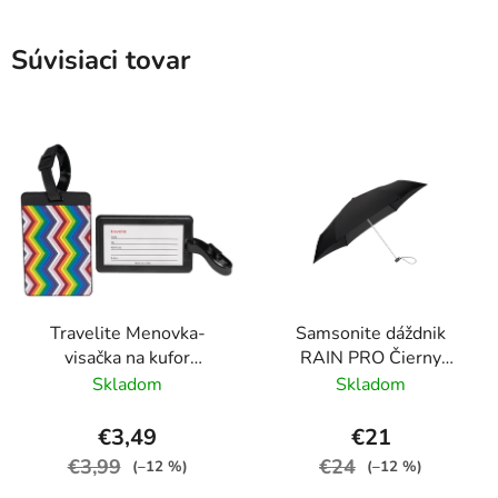
Súvisiaci tovar
Travelite Menovka-
Samsonite dáždnik
visačka na kufor
RAIN PRO Čierny
Multicolor Waves
skladací manuálny
Skladom
Skladom
24cm/97cm
€3,49
€21
€3,99
€24
(–12 %)
(–12 %)