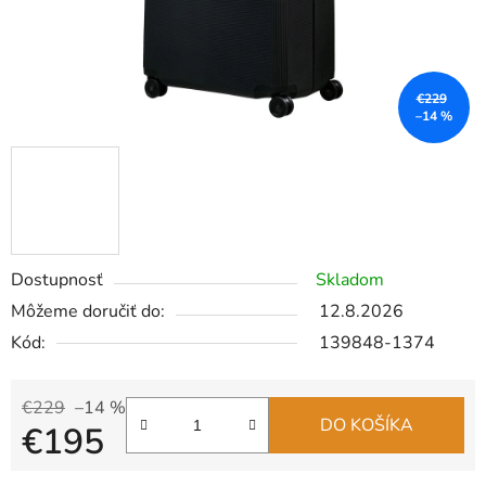
€229
–14 %
Dostupnosť
Skladom
Môžeme doručiť do:
12.8.2026
Kód:
139848-1374
€229
–14 %
DO KOŠÍKA
€195
Jednotková cena: