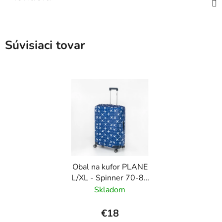
Súvisiaci tovar
Obal na kufor PLANE
L/XL - Spinner 70-80
cm Modrá
Skladom
€18