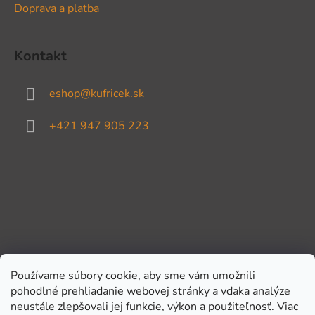
Doprava a platba
Kontakt
eshop
@
kufricek.sk
+421 947 905 223
Používame súbory cookie, aby sme vám umožnili
pohodlné prehliadanie webovej stránky a vďaka analýze
Prijímame online platby
neustále zlepšovali jej funkcie, výkon a použiteľnosť.
Viac