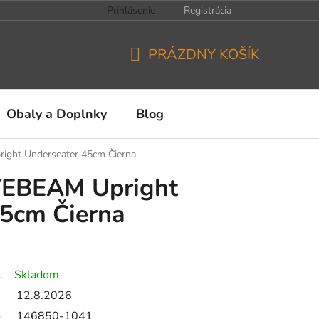
Prihlásenie
Registrácia
PRÁZDNY KOŠÍK
NÁKUPNÝ
KOŠÍK
Obaly a Doplnky
Blog
ight Underseater 45cm Čierna
TEBEAM Upright
45cm Čierna
Skladom
12.8.2026
146850-1041