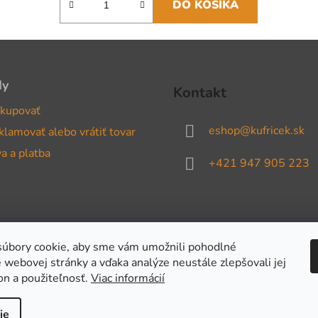
DO KOŠÍKA
dy
Kontakt
kupovať
eshop
@
kufricek.sk
klamovať alebo vrátiť tovar
a a platba
+421 947 905 223
úbory cookie, aby sme vám umožnili pohodlné
 webovej stránky a vďaka analýze neustále zlepšovali jej
on a použiteľnosť.
Viac informácií
ie