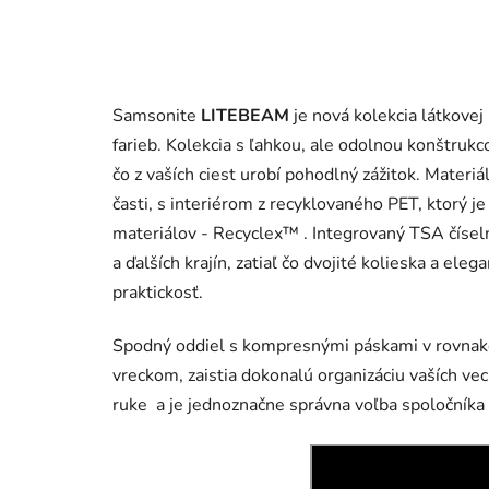
Samsonite
LITEBEAM
je nová kolekcia látkovej 
farieb. Kolekcia s ľahkou, ale odolnou konštruk
čo z vaších ciest urobí pohodlný zážitok. Materiá
časti, s interiérom z recyklovaného PET, ktorý 
materiálov - Recyclex™ . Integrovaný TSA čísel
a ďalších krajín, zatiaľ čo dvojité kolieska a el
praktickosť.
Spodný oddiel s kompresnými páskami v rovnakej 
vreckom, zaistia dokonalú organizáciu vaších vec
ruke a je jednoznačne správna voľba spoločníka 