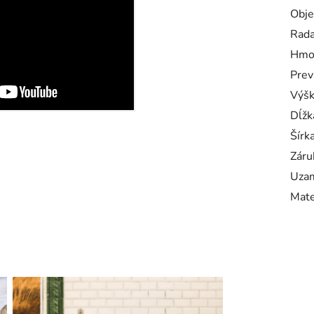
Obj
Rad
Hmo
Prev
Výš
Dĺžk
Šírk
Záru
Uzam
Mate