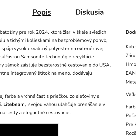
Popis
Diskusia
batožiny pre rok 2024, ktorá žiari v škále sviežich
Doda
coiu a tichými kolieskami na bezproblémový pohyb,
Kate
l spája vysoko kvalitný polyester na exteriérovej
Záru
je súčasťou Samsonite technológie recyklácie
Hmo
ný zámok zaisťuje bezstarostné cestovanie do USA,
egantne integrovaný štítok na meno, dodávajú
EAN
Mate
Veľk
farbe a vrchná časť s priečkou zo sieťoviny s
í.
Litebeam,
svojou
váhou uľahčuje prenášanie v
Farb
na cesty a elegantné cestovanie.
Poče
Pre 
Rozš