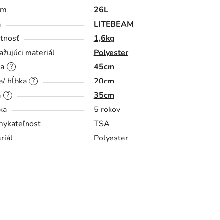
em
26L
a
LITEBEAM
tnosť
1,6kg
ažujúci materiál
Polyester
ka
45cm
?
a/ hĺbka
20cm
?
a
35cm
?
ka
5 rokov
ykateľnosť
TSA
riál
Polyester