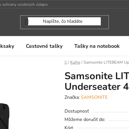
 ochrany osobných údajov
uksaky
Cestovné tašky
Tašky na notebook
Domov
/
Kufre
/
Samsonite LITEBEAM Upr
Samsonite LI
Underseater 
Značka:
SAMSONITE
Dostupnosť
Môžeme doručiť do:
Kód: