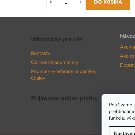
DO KOŠÍKA
Z
á
Návo
Informácie pre vás
p
Ako na
ä
Kontakty
Ako re
t
Obchodné podmienky
i
Doprav
Podmienky ochrany osobných
e
údajov
Prijímame online platby
Používame s
prehliadanie
funkcie, výk
Nastaven