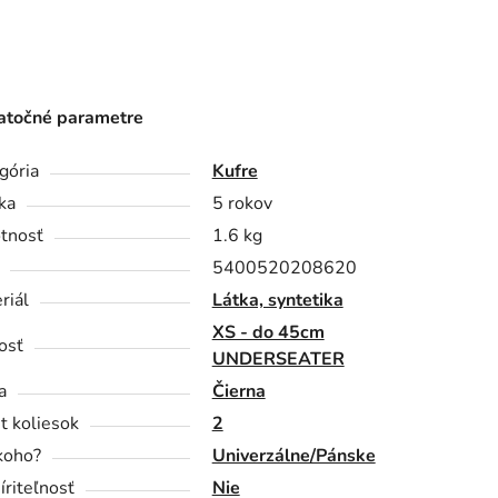
točné parametre
gória
Kufre
ka
5 rokov
tnosť
1.6 kg
5400520208620
riál
Látka, syntetika
XS - do 45cm
osť
UNDERSEATER
a
Čierna
t koliesok
2
koho?
Univerzálne/Pánske
íriteľnosť
Nie