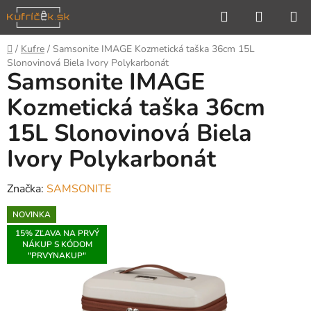
Prejsť
Hľadať
NÁKUP
na
KOŠÍK
obsah
Domov
/
Kufre
/
Samsonite IMAGE Kozmetická taška 36cm 15L
Slonovinová Biela Ivory Polykarbonát
Samsonite IMAGE
Kozmetická taška 36cm
15L Slonovinová Biela
Ivory Polykarbonát
Značka:
SAMSONITE
NOVINKA
15% ZĽAVA NA PRVÝ
NÁKUP S KÓDOM
"PRVYNAKUP"