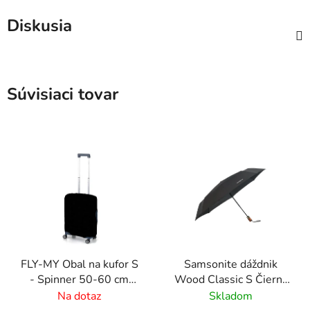
Diskusia
Súvisiaci tovar
FLY-MY Obal na kufor S
Samsonite dáždnik
- Spinner 50-60 cm
Wood Classic S Čierny
Čierny
skladací vystreľovací s
Na dotaz
Skladom
drevenou rukoväťou