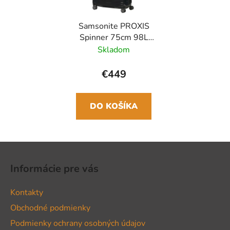
Samsonite PROXIS
Spinner 75cm 98L
Čierna
Skladom
€449
DO KOŠÍKA
Z
á
Informácie pre vás
p
ä
Kontakty
t
Obchodné podmienky
i
Podmienky ochrany osobných údajov
e