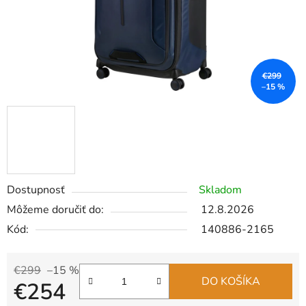
€299
–15 %
Dostupnosť
Skladom
Môžeme doručiť do:
12.8.2026
Kód:
140886-2165
€299
–15 %
DO KOŠÍKA
€254