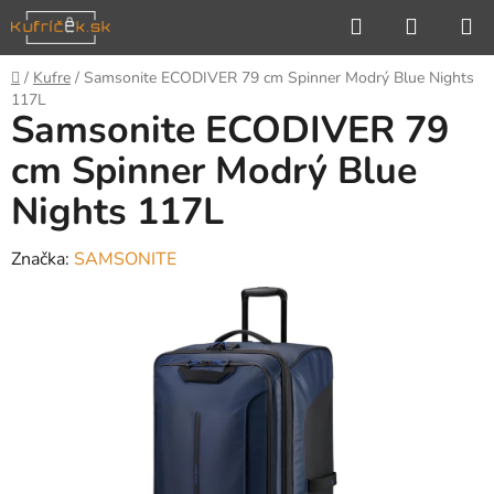
Prejsť
Hľadať
NÁKUP
na
KOŠÍK
obsah
Domov
/
Kufre
/
Samsonite ECODIVER 79 cm Spinner Modrý Blue Nights
117L
Samsonite ECODIVER 79
cm Spinner Modrý Blue
Nights 117L
Značka:
SAMSONITE