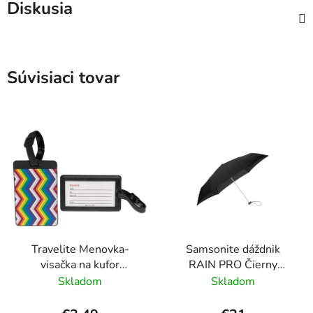
Diskusia
Súvisiaci tovar
Travelite Menovka-
Samsonite dáždnik
visačka na kufor
RAIN PRO Čierny
Multicolor Waves
skladací manuálny
Skladom
Skladom
24cm/97cm