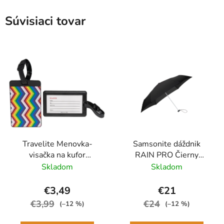
Súvisiaci tovar
Travelite Menovka-
Samsonite dáždnik
visačka na kufor
RAIN PRO Čierny
Multicolor Waves
skladací manuálny
Skladom
Skladom
24cm/97cm
€3,49
€21
€3,99
€24
(–12 %)
(–12 %)