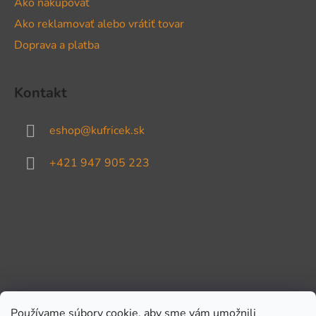
Ako nakupovať
Ako reklamovať alebo vrátiť tovar
Doprava a platba
Kontakt
eshop
@
kufricek.sk
+421 947 905 223
Používame súbory cookie, aby sme vám umožnili