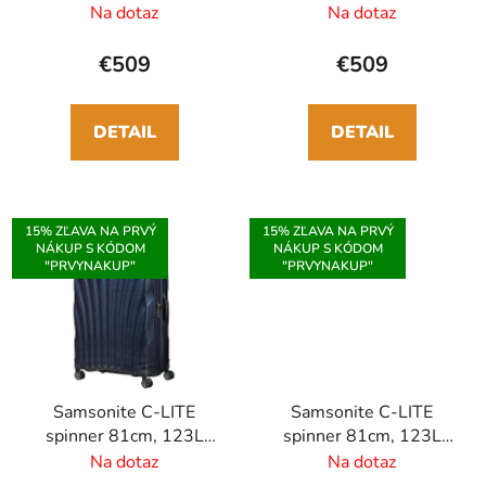
čierna
červená
Na dotaz
Na dotaz
€509
€509
DETAIL
DETAIL
15% ZĽAVA NA PRVÝ
15% ZĽAVA NA PRVÝ
NÁKUP S KÓDOM
NÁKUP S KÓDOM
"PRVYNAKUP"
"PRVYNAKUP"
Samsonite C-LITE
Samsonite C-LITE
spinner 81cm, 123L
spinner 81cm, 123L
tmavo-modrá
biela
Na dotaz
Na dotaz