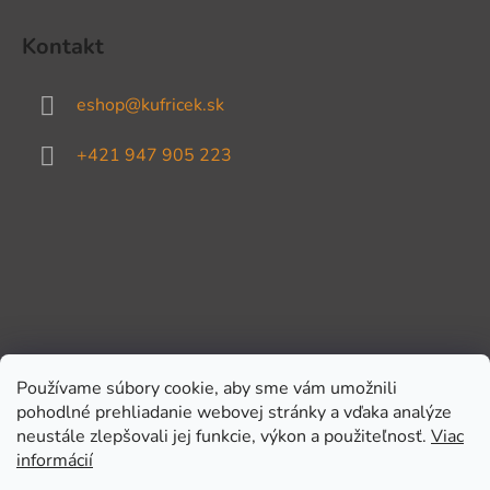
Kontakt
eshop
@
kufricek.sk
+421 947 905 223
Používame súbory cookie, aby sme vám umožnili
pohodlné prehliadanie webovej stránky a vďaka analýze
Prijímame online platby
neustále zlepšovali jej funkcie, výkon a použiteľnosť.
Viac
informácií