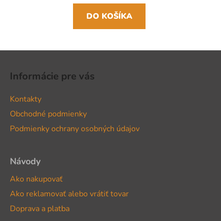
DO KOŠÍKA
Z
á
Informácie pre vás
p
ä
Kontakty
t
Obchodné podmienky
i
Podmienky ochrany osobných údajov
e
Návody
Ako nakupovať
Ako reklamovať alebo vrátiť tovar
Doprava a platba