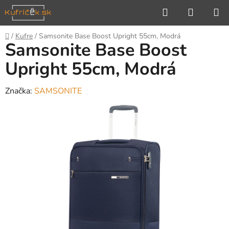
Prejsť
Hľadať
NÁKUP
na
KOŠÍK
obsah
Domov
/
Kufre
/
Samsonite Base Boost Upright 55cm, Modrá
Samsonite Base Boost
Upright 55cm, Modrá
Značka:
SAMSONITE