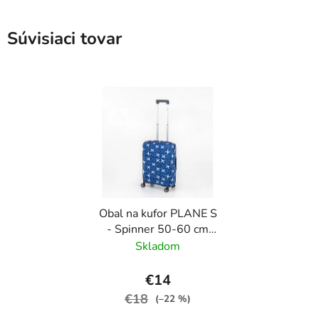
Súvisiaci tovar
Obal na kufor PLANE S
- Spinner 50-60 cm
Modrá
Skladom
€14
€18
(–22 %)