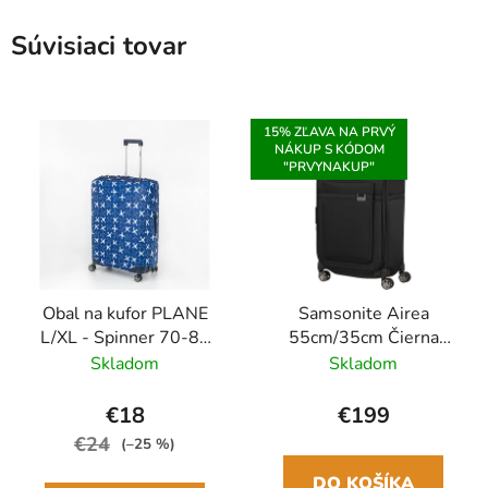
Súvisiaci tovar
15% ZĽAVA NA PRVÝ
NÁKUP S KÓDOM
"PRVYNAKUP"
Obal na kufor PLANE
Samsonite Airea
L/XL - Spinner 70-80
55cm/35cm Čierna
cm Modrá
Spinner rozšíriteľný
Skladom
Skladom
€18
€199
€24
(–25 %)
DO KOŠÍKA