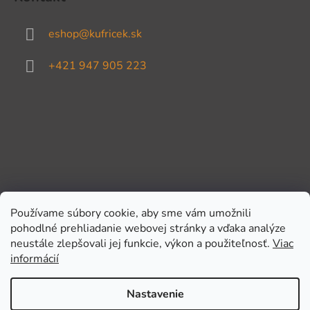
eshop
@
kufricek.sk
+421 947 905 223
Používame súbory cookie, aby sme vám umožnili
pohodlné prehliadanie webovej stránky a vďaka analýze
Prijímame online platby
neustále zlepšovali jej funkcie, výkon a použiteľnosť.
Viac
informácií
Nastavenie