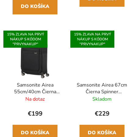
DO KOŠÍKA
15% ZĽAVA NA PRVÝ
15% ZĽAVA NA PRVÝ
NÁKUP S KÓDOM
NÁKUP S KÓDOM
"PRVYNAKUP"
"PRVYNAKUP"
Samsonite Airea
Samsonite Airea 67cm
55cm/40cm Čierna
Čierna Spinner
Spinner
rozšíriteľný
Na dotaz
Skladom
€199
€229
DO KOŠÍKA
DO KOŠÍKA