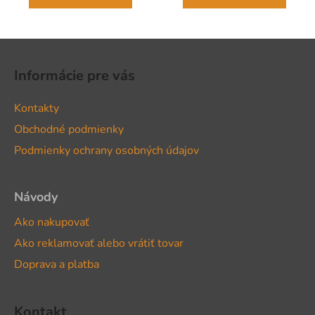
Z
á
Informácie pre vás
p
ä
Kontakty
t
Obchodné podmienky
i
Podmienky ochrany osobných údajov
e
Návody
Ako nakupovať
Ako reklamovať alebo vrátiť tovar
Doprava a platba
Kontakt