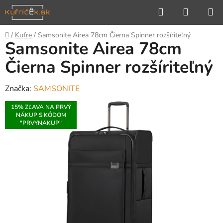
Prejsť
Hľadať
NÁKUP
na
KOŠÍK
obsah
Domov
/
Kufre
/
Samsonite Airea 78cm Čierna Spinner rozšíriteľný
Samsonite Airea 78cm
Čierna Spinner rozšíriteľný
Značka:
SAMSONITE
15% ZĽAVA NA PRVÝ
NÁKUP S KÓDOM
"PRVYNAKUP"