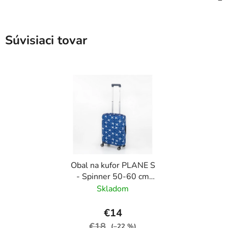
Súvisiaci tovar
Obal na kufor PLANE S
- Spinner 50-60 cm
Modrá
Skladom
€14
€18
(–22 %)