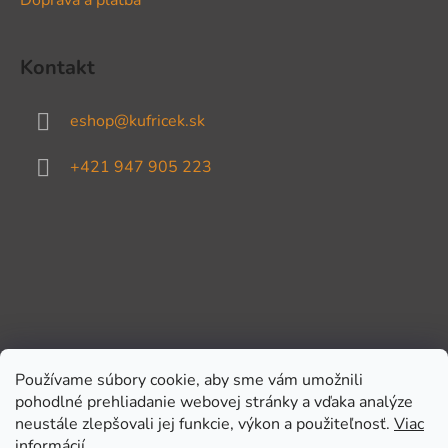
Kontakt
eshop
@
kufricek.sk
+421 947 905 223
Používame súbory cookie, aby sme vám umožnili
pohodlné prehliadanie webovej stránky a vďaka analýze
Prijímame online platby
neustále zlepšovali jej funkcie, výkon a použiteľnosť.
Viac
informácií