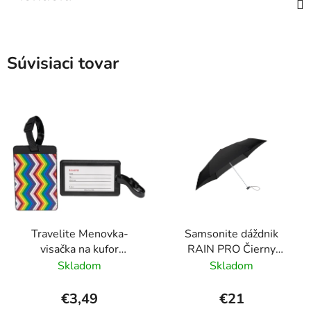
Súvisiaci tovar
Travelite Menovka-
Samsonite dáždnik
visačka na kufor
RAIN PRO Čierny
Multicolor Waves
skladací manuálny
Skladom
Skladom
24cm/97cm
€3,49
€21