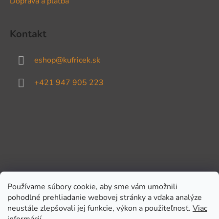
Doprava a platba
Kontakt
eshop
@
kufricek.sk
+421 947 905 223
Používame súbory cookie, aby sme vám umožnili
pohodlné prehliadanie webovej stránky a vďaka analýze
Prijímame online platby
neustále zlepšovali jej funkcie, výkon a použiteľnosť.
Viac