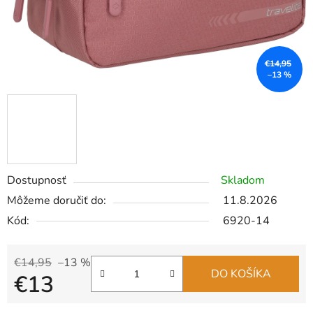
€14,95
–13 %
Dostupnosť
Skladom
Môžeme doručiť do:
11.8.2026
Kód:
6920-14
€14,95
–13 %
DO KOŠÍKA
€13
Jednotková cena: