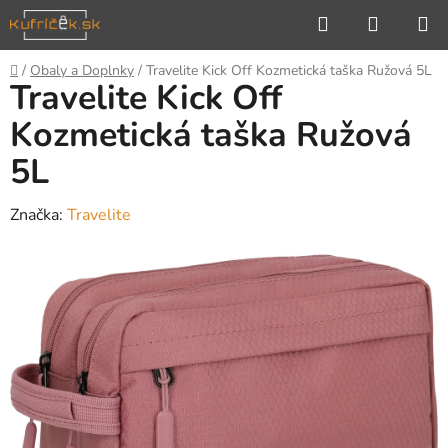
Prejsť
Hľadať
NÁKUP
na
KOŠÍK
obsah
Domov
/
Obaly a Doplnky
/
Travelite Kick Off Kozmetická taška Ružová 5L
Travelite Kick Off
Kozmetická taška Ružová
5L
Značka:
Travelite