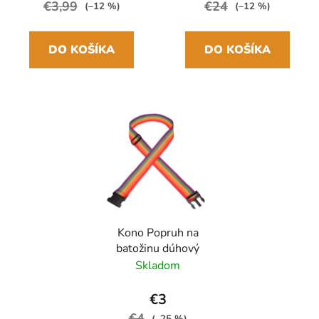
€3,99
€24
(–12 %)
(–12 %)
DO KOŠÍKA
DO KOŠÍKA
Kono Popruh na
batožinu dúhový
Skladom
€3
€4
(–25 %)