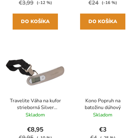
€3,99
€24
(–12 %)
(–16 %)
DO KOŠÍKA
DO KOŠÍKA
Travelite Váha na kufor
Kono Popruh na
strieborná Silver
batožinu dúhový
Digitálna
Skladom
Skladom
€8,95
€3
€9,95
€4
(–10 %)
(–25 %)