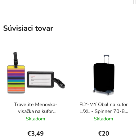
Súvisiaci tovar
Travelite Menovka-
FLY-MY Obal na kufor
visačka na kufor
L/XL - Spinner 70-80
Multicolor Stripes
cm Čierny
Skladom
Skladom
€3,49
€20