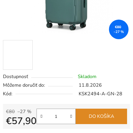
€80
–27 %
Dostupnosť
Skladom
Môžeme doručiť do:
11.8.2026
Kód:
KSK2494-A-GN-28
€80
–27 %
DO KOŠÍKA
€57,90
Jednotková cena: