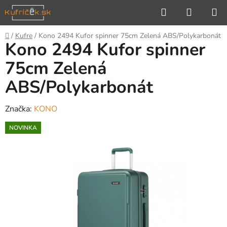
Prejsť
Hľadať
NÁKUP
na
KOŠÍK
obsah
Domov
/
Kufre
/
Kono 2494 Kufor spinner 75cm Zelená ABS/Polykarbonát
Kono 2494 Kufor spinner
75cm Zelená
ABS/Polykarbonát
Značka:
KONO
NOVINKA