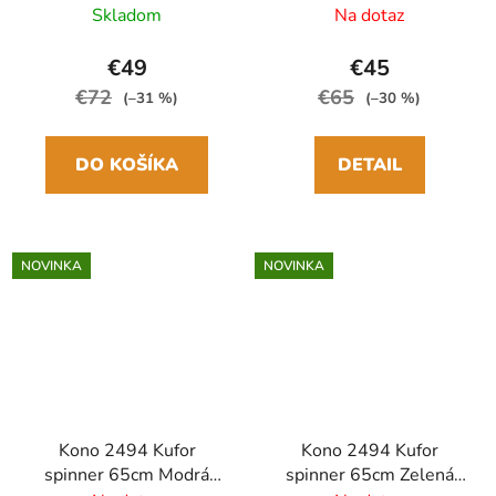
ABS/Polykarbonát
Denim
Skladom
Na dotaz
ABS/Polykarbonát
€49
€45
€72
€65
(–31 %)
(–30 %)
DO KOŠÍKA
DETAIL
NOVINKA
NOVINKA
Kono 2494 Kufor
Kono 2494 Kufor
spinner 65cm Modrá
spinner 65cm Zelená