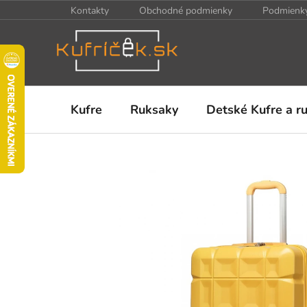
Prejsť
Kontakty
Obchodné podmienky
Podmienky
na
obsah
Kufre
Ruksaky
Detské Kufre a r