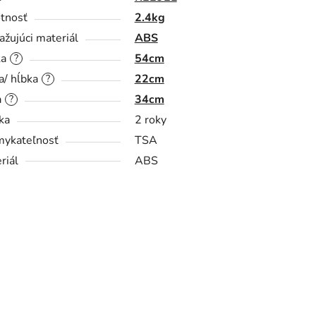
tnosť
2.4kg
ažujúci materiál
ABS
ka
54cm
?
a/ hĺbka
22cm
?
a
34cm
?
ka
2 roky
ykateľnosť
TSA
riál
ABS