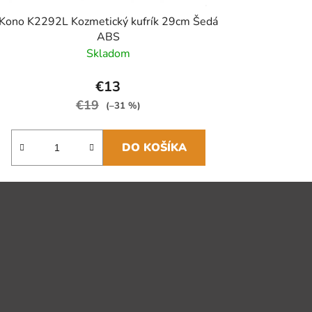
Kono K2292L Kozmetický kufrík 29cm Šedá
ABS
Skladom
€13
€19
(–31 %)
DO KOŠÍKA