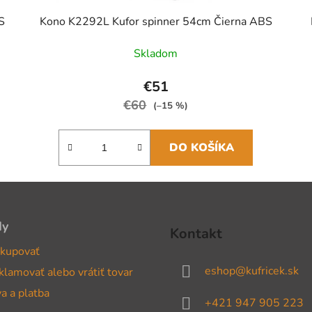
S
Kono K2292L Kufor spinner 54cm Čierna ABS
Skladom
€51
€60
(–15 %)
DO KOŠÍKA
dy
Kontakt
kupovať
eshop
@
kufricek.sk
klamovať alebo vrátiť tovar
a a platba
+421 947 905 223