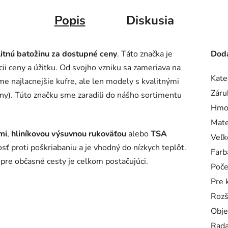
Popis
Diskusia
litnú batožinu za dostupné ceny
. Táto značka je
Doda
ii ceny a úžitku. Od svojho vzniku sa zameriava na
Kate
e najlacnejšie kufre, ale len modely s kvalitnými
Záru
ny). Túto značku sme zaradili do nášho sortimentu
Hmo
Mate
mi
,
hliníkovou výsuvnou rukoväťou
alebo
TSA
Veľk
ť proti poškriabaniu a je vhodný do nízkych teplôt.
Farb
 pre občasné cesty je celkom postačujúci.
Poče
Pre 
Rozš
Obj
Rad