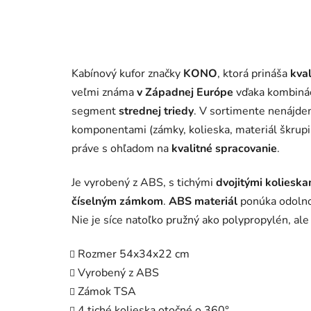
Kabínový kufor značky
KONO
, ktorá prináša
kva
veľmi známa
v Západnej Európe
vďaka
kombinác
segment
strednej triedy
. V sortimente nenájdem
komponentami (zámky, kolieska, materiál škrupi
práve s ohľadom na
kvalitné spracovanie
.
Je vyrobený z ABS, s tichými
dvojitými kolieska
číselným zámkom
.
ABS materiál
ponúka odolnos
Nie je síce natoľko pružný ako polypropylén, ale
Rozmer 54x34x22 cm
Vyrobený z ABS
Zámok TSA
4 tiché kolieska otočné o 360°