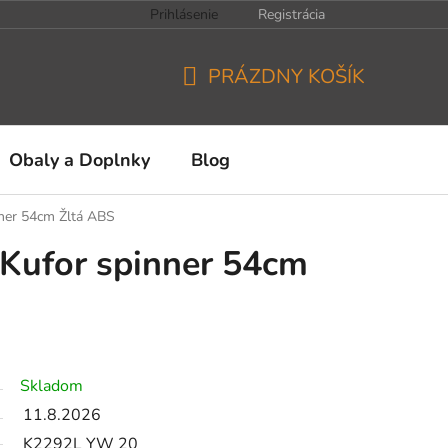
Prihlásenie
Registrácia
PRÁZDNY KOŠÍK
NÁKUPNÝ
KOŠÍK
Obaly a Doplnky
Blog
ner 54cm Žltá ABS
Kufor spinner 54cm
Skladom
11.8.2026
K2292L YW 20