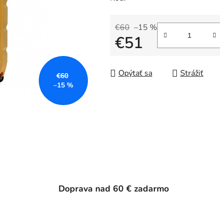
€60
–15 %
€51
Jednotková cena:
Opýtať sa
Strážiť
€60
–15 %
Doprava nad 60 € zadarmo