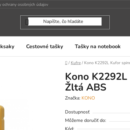
 ochrany osobných údajov
uksaky
Cestovné tašky
Tašky na notebook
Domov
/
Kufre
/
Kono K2292L Kufor spin
Kono K2292L 
Žltá ABS
Značka:
KONO
Dostupnosť
Môžeme doručiť do:
Kód: