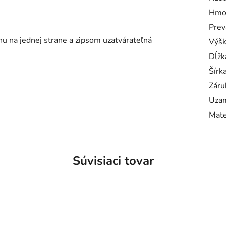
Hmo
Prev
u na jednej strane a zipsom uzatvárateľná
Výš
Dĺžk
Šírk
Záru
Uzam
Mate
Súvisiaci tovar