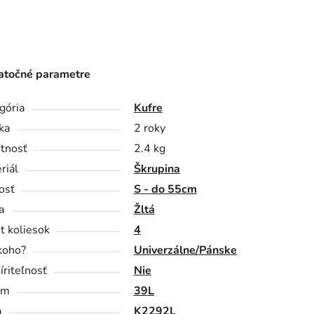
točné parametre
gória
Kufre
ka
2 roky
tnosť
2.4 kg
riál
Škrupina
osť
S - do 55cm
a
Žltá
t koliesok
4
koho?
Univerzálne/Pánske
íriteľnosť
Nie
em
39L
a
K2292L