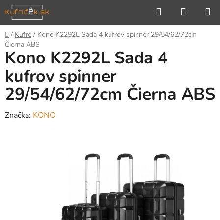
Prejsť
Hľadať
NÁKUP
na
KOŠÍK
obsah
Domov
/
Kufre
/
Kono K2292L Sada 4 kufrov spinner 29/54/62/72cm
Čierna ABS
Kono K2292L Sada 4
kufrov spinner
29/54/62/72cm Čierna ABS
Značka:
KONO