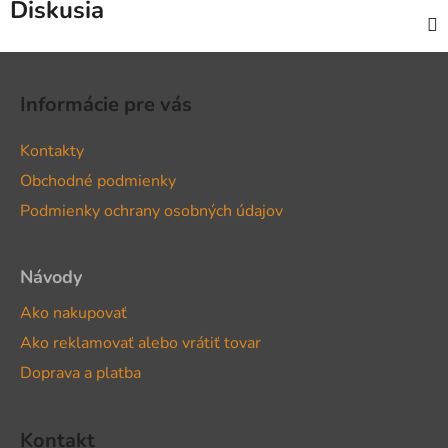
Diskusia
Z
á
Informácie pre vás
p
ä
Kontakty
t
Obchodné podmienky
i
Podmienky ochrany osobných údajov
e
Návody
Ako nakupovať
Ako reklamovať alebo vrátiť tovar
Doprava a platba
Kontakt