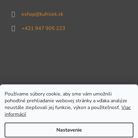
eshop
@
kufricek.sk
+421 947 905 223
Používame súbory cookie, aby sme vám umožnili
pohodlné prehliadanie webovej stránky a vďaka analýze
Prijímame online platby
neustále zlepšovali jej funkcie, výkon a použiteľnosť.
Viac
informácií
Nastavenie