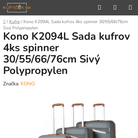
Prejsť
Hľadať
NÁKUP
na
KOŠÍK
obsah
Domov
/
Kufre
/
Kono K2094L Sada kufrov 4ks spinner 30/55/66/76cm
Sivý Polypropylen
Kono K2094L Sada kufrov
4ks spinner
30/55/66/76cm Sivý
Polypropylen
Značka:
KONO