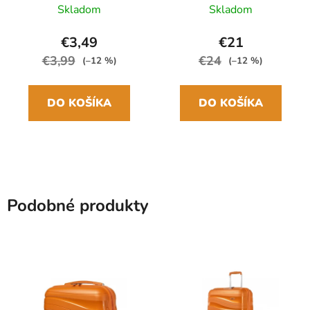
Multicolor Waves
skladací manuálny
Skladom
Skladom
24cm/97cm
€3,49
€21
€3,99
€24
(–12 %)
(–12 %)
DO KOŠÍKA
DO KOŠÍKA
Podobné produkty