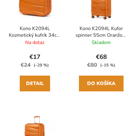
Kono K2094L
Kono K2094L Kufor
Kozmetický kufrík 34cm
spinner 55cm Oranžový
Oranžový Polypropylen
Polypropylen
Na dotaz
Skladom
€17
€68
€24
€80
(–29 %)
(–15 %)
DETAIL
DO KOŠÍKA