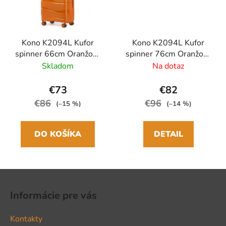
Kono K2094L Kufor
Kono K2094L Kufor
spinner 66cm Oranžový
spinner 76cm Oranžový
Polypropylen
Polypropylen
Skladom
Na dotaz
€73
€82
€86
€96
(–15 %)
(–14 %)
DO KOŠÍKA
DETAIL
Z
á
Informácie pre vás
p
ä
Kontakty