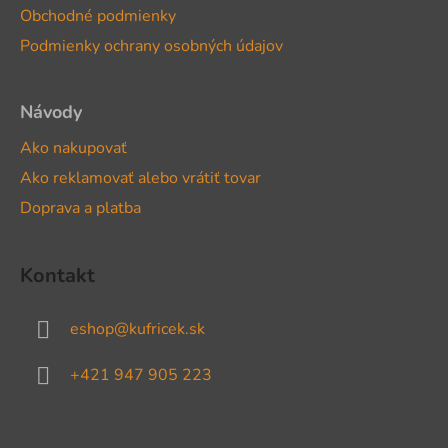
t
Obchodné podmienky
i
Podmienky ochrany osobných údajov
e
Návody
Ako nakupovať
Ako reklamovať alebo vrátiť tovar
Doprava a platba
Kontakt
eshop
@
kufricek.sk
+421 947 905 223