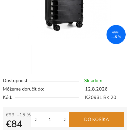
€99
–15 %
Dostupnosť
Skladom
Môžeme doručiť do:
12.8.2026
Kód:
K2093L BK 20
€99
–15 %
DO KOŠÍKA
€84