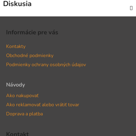
Diskusia
Z
á
Informácie pre vás
p
ä
Kontakty
t
Obchodné podmienky
i
Podmienky ochrany osobných údajov
e
Návody
Ako nakupovať
Ako reklamovať alebo vrátiť tovar
Doprava a platba
Kontakt