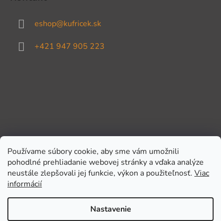
eshop
@
kufricek.sk
+421 947 905 223
Používame súbory cookie, aby sme vám umožnili
pohodlné prehliadanie webovej stránky a vďaka analýze
Prijímame online platby
neustále zlepšovali jej funkcie, výkon a použiteľnosť.
Viac
informácií
Nastavenie