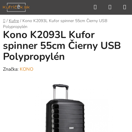
Prejsť
Hľadať
NÁKUP
na
KOŠÍK
obsah
Domov
/
Kufre
/
Kono K2093L Kufor spinner 55cm Čierny USB
Polypropylén
Kono K2093L Kufor
spinner 55cm Čierny USB
Polypropylén
Značka:
KONO