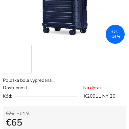
€76
–14 %
Položka bola vypredaná…
Dostupnosť
Na dotaz
Kód:
K2091L NY 20
€76
–14 %
€65