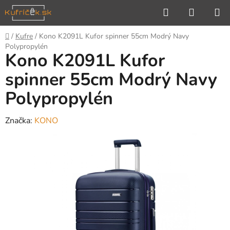
Prejsť
Hľadať
NÁKUP
na
KOŠÍK
obsah
Domov
/
Kufre
/
Kono K2091L Kufor spinner 55cm Modrý Navy
Polypropylén
Kono K2091L Kufor
spinner 55cm Modrý Navy
Polypropylén
Značka:
KONO