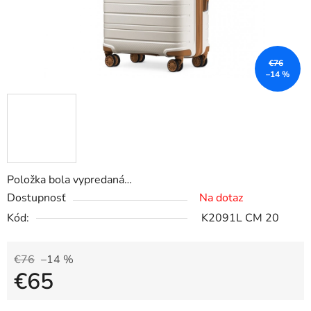
€76
–14 %
Položka bola vypredaná…
Dostupnosť
Na dotaz
Kód:
K2091L CM 20
€76
–14 %
€65
Jednotková cena: