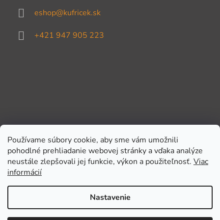
eshop
@
kufricek.sk
+421 947 905 223
Používame súbory cookie, aby sme vám umožnili
pohodlné prehliadanie webovej stránky a vďaka analýze
Prijímame online platby
neustále zlepšovali jej funkcie, výkon a použiteľnosť.
Viac
informácií
Nastavenie