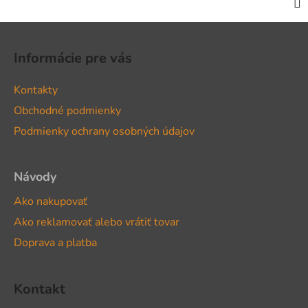
Z
á
Informácie pre vás
p
ä
Kontakty
t
Obchodné podmienky
i
Podmienky ochrany osobných údajov
e
Návody
Ako nakupovať
Ako reklamovať alebo vrátiť tovar
Doprava a platba
Kontakt