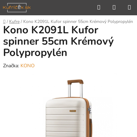
Prejsť
Hľadať
NÁKUP
na
KOŠÍK
obsah
Domov
/
Kufre
/
Kono K2091L Kufor spinner 55cm Krémový Polypropylén
Kono K2091L Kufor
spinner 55cm Krémový
Polypropylén
Značka:
KONO