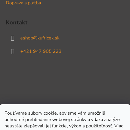
Doprava a platba
Kontakt
eshop
@
kufricek.sk
+421 947 905 223
Používame súbory cookie, aby sme vám umožnili
pohodlné prehliadanie webovej stránky a vďaka analýze
Prijímame online platby
neustále zlepšovali jej funkcie, výkon a použiteľnosť.
Viac