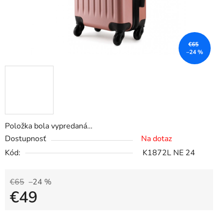
€65
–24 %
Položka bola vypredaná…
Dostupnosť
Na dotaz
Kód:
K1872L NE 24
€65
–24 %
€49
Jednotková cena: