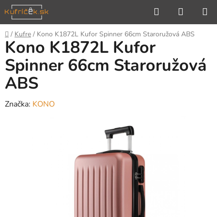
Prejsť
Hľadať
NÁKUP
na
KOŠÍK
obsah
Domov
/
Kufre
/
Kono K1872L Kufor Spinner 66cm Staroružová ABS
Kono K1872L Kufor
Spinner 66cm Staroružová
ABS
Značka:
KONO