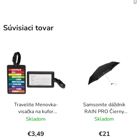
Súvisiaci tovar
Travelite Menovka-
Samsonite dáždnik
visačka na kufor
RAIN PRO Čierny
Multicolor Cities
skladací manuálny
Skladom
Skladom
24cm/97cm
€3,49
€21