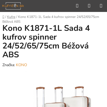
Prejsť
Hľadať
NÁKUP
na
KOŠÍK
obsah
Domov
/
Kufre
/
Kono K1871-1L Sada 4 kufrov spinner 24/52/65/75cm
Béžová ABS
Kono K1871-1L Sada 4
kufrov spinner
24/52/65/75cm Béžová
ABS
Značka:
KONO