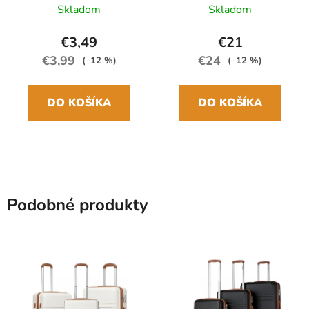
Multicolor Cities
skladací manuálny
Skladom
Skladom
24cm/97cm
€3,49
€21
€3,99
€24
(–12 %)
(–12 %)
DO KOŠÍKA
DO KOŠÍKA
Podobné produkty