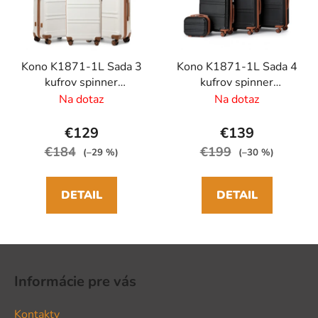
Kono K1871-1L Sada 3
Kono K1871-1L Sada 4
kufrov spinner
kufrov spinner
52/65/75cm Béžová
21/52/65/75cm
Na dotaz
Na dotaz
ABS
Čierny/Hnedý ABS
€129
€139
€184
€199
(–29 %)
(–30 %)
DETAIL
DETAIL
Z
á
Informácie pre vás
p
ä
Kontakty