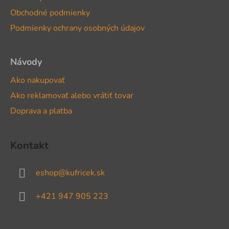
t
Obchodné podmienky
i
Podmienky ochrany osobných údajov
e
Návody
Ako nakupovať
Ako reklamovať alebo vrátiť tovar
Doprava a platba
Kontakt
eshop
@
kufricek.sk
+421 947 905 223