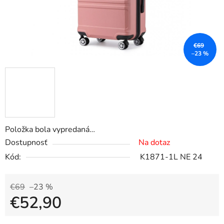
€69
–23 %
Položka bola vypredaná…
Dostupnosť
Na dotaz
Kód:
K1871-1L NE 24
€69
–23 %
€52,90
Jednotková cena: