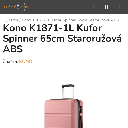
Prejsť
Hľadať
NÁKUP
na
KOŠÍK
obsah
Domov
/
Kufre
/
Kono K1871-1L Kufor Spinner 65cm Staroružová ABS
Kono K1871-1L Kufor
Spinner 65cm Staroružová
ABS
Značka:
KONO