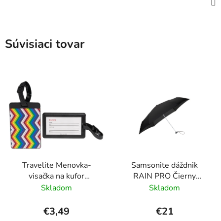
Súvisiaci tovar
Travelite Menovka-
Samsonite dáždnik
visačka na kufor
RAIN PRO Čierny
Multicolor Waves
skladací manuálny
Skladom
Skladom
24cm/97cm
€3,49
€21