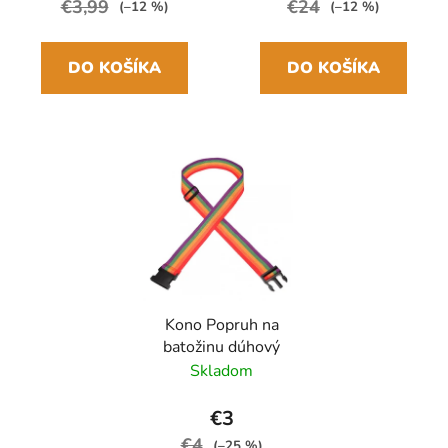
€3,99
€24
(–12 %)
(–12 %)
DO KOŠÍKA
DO KOŠÍKA
Kono Popruh na
batožinu dúhový
Skladom
€3
€4
(–25 %)