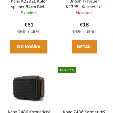
Kono K2292L Kufor
British Traveller
spinner 54cm Biele
K2395L Kozmetická
ABS
taška 30cm Čierna
Skladom
Na dotaz
ABS/Polykarbonát
€51
€16
€60
€19
(–15 %)
(–15 %)
DO KOŠÍKA
DETAIL
NOVINKA
Kono 2486 Kozmetický
Kono 2486 Kozmetický