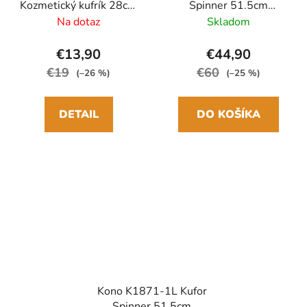
Kozmetický kufrík 28cm
Spinner 51.5cm
Krémová ABS
Krémová ABS
Na dotaz
Skladom
€13,90
€44,90
€19
€60
(–26 %)
(–25 %)
DETAIL
DO KOŠÍKA
Kono K1871-1L Kufor
Spinner 51.5cm