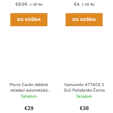
€9,95
€4
(–10 %)
(–25 %)
DO KOŠÍKA
DO KOŠÍKA
Pierre Cardin dáždnik
Samsonite ATTACK 2
skladací automatický
SLG Peňaženka Čierna
Čierny/biely
Skladom
Skladom
27.5cm/98cm
€29
€38