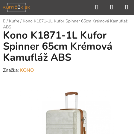
Prejsť
Hľadať
NÁKUP
na
KOŠÍK
obsah
Domov
/
Kufre
/
Kono K1871-1L Kufor Spinner 65cm Krémová Kamufláž
ABS
Kono K1871-1L Kufor
Spinner 65cm Krémová
Kamufláž ABS
Značka:
KONO