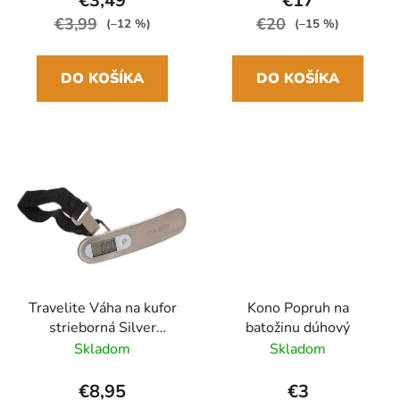
€3,49
€17
€3,99
€20
(–12 %)
(–15 %)
DO KOŠÍKA
DO KOŠÍKA
Travelite Váha na kufor
Kono Popruh na
strieborná Silver
batožinu dúhový
Digitálna
Skladom
Skladom
€8,95
€3