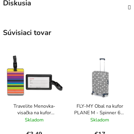
Diskusia
Súvisiaci tovar
Travelite Menovka-
FLY-MY Obal na kufor
visačka na kufor
PLANE M - Spinner 60-
Multicolor Stripes
70 cm Šedý
Skladom
Skladom