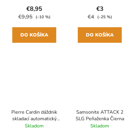
€8,95
€3
€9,95
€4
(–10 %)
(–25 %)
DO KOŠÍKA
DO KOŠÍKA
Pierre Cardin dáždnik
Samsonite ATTACK 2
skladací automatický
SLG Peňaženka Čierna
Čierny/biely
Skladom
Skladom
27.5cm/98cm