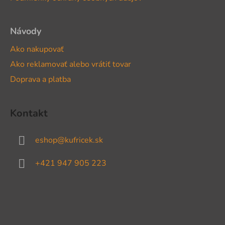
e
Návody
Ako nakupovať
Ako reklamovať alebo vrátiť tovar
Doprava a platba
Kontakt
eshop
@
kufricek.sk
+421 947 905 223