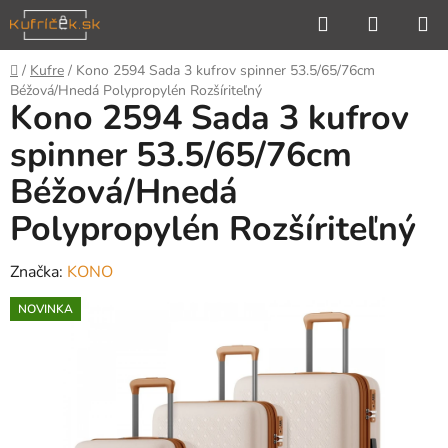
Prejsť
Hľadať
NÁKUP
na
KOŠÍK
obsah
Domov
/
Kufre
/
Kono 2594 Sada 3 kufrov spinner 53.5/65/76cm
Béžová/Hnedá Polypropylén Rozšíriteľný
Kono 2594 Sada 3 kufrov
spinner 53.5/65/76cm
Béžová/Hnedá
Polypropylén Rozšíriteľný
Značka:
KONO
NOVINKA