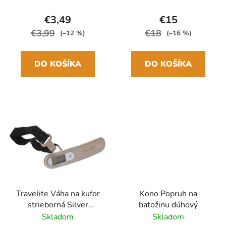
€3,49
€15
€3,99
€18
(–12 %)
(–16 %)
DO KOŠÍKA
DO KOŠÍKA
Travelite Váha na kufor
Kono Popruh na
strieborná Silver
batožinu dúhový
Digitálna
Skladom
Skladom