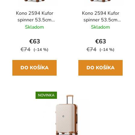
Kono 2594 Kufor
Kono 2594 Kufor
spinner 53.5cm
spinner 53.5cm
Béžová/Hnedá
Čierna/Hnedá
Skladom
Skladom
Polypropylén
Polypropylén
Rozšíriteľný
Rozšíriteľný
€63
€63
€74
€74
(–14 %)
(–14 %)
DO KOŠÍKA
DO KOŠÍKA
NOVINKA