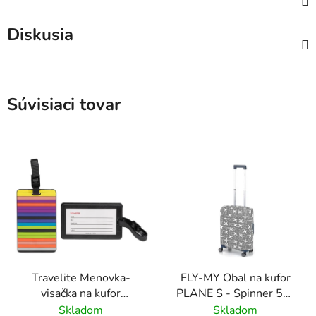
Diskusia
Súvisiaci tovar
Travelite Menovka-
FLY-MY Obal na kufor
visačka na kufor
PLANE S - Spinner 50-
Multicolor Stripes
60 cm Šedý
Skladom
Skladom