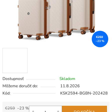
€259
–23 %
Dostupnosť
Skladom
Môžeme doručiť do:
11.8.2026
Kód:
KSK2594-BGBN-202428
€259
–23 %