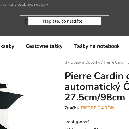
 ochrany osobných údajov
uksaky
Cestovné tašky
Tašky na notebook
Domov
/
Obaly a Doplnky
/
Pierre Cardin
Pierre Cardin 
automatický Č
27.5cm/98cm
Značka:
PIERRE CARDIN
Dostupnosť