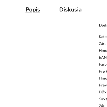
Popis
Diskusia
Doda
Kate
Záru
Hmo
EAN
Farb
Pre 
Hmo
Prev
Dĺžk
Šírk
Záru