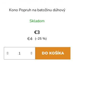
Kono Popruh na batožinu dúhový
Skladom
€3
€4
(–25 %)
DO KOŠÍKA