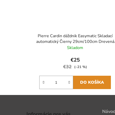
Pierre Cardin dáždnik Easymatic Skladací
automatický Čierny 29cm/100cm Drevená
rukoväť
Skladom
€25
€32
(–21 %)
DO KOŠÍKA
Z
á
Návo
Informácie pre vás