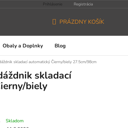
Prihlásenie
Registrácia
PRÁZDNY KOŠÍK
NÁKUPNÝ
KOŠÍK
Obaly a Doplnky
Blog
 dáždnik skladací automatický Čierny/biely 27.5cm/98cm
dáždnik skladací
ierny/biely
Skladom