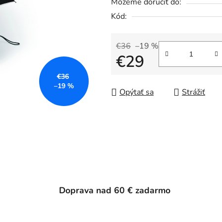
Môžeme doručiť do:
Kód:
€36
–19 %
€29
€36
Jednotková cena:
–19 %
Opýtať sa
Strážiť
Doprava nad 60 € zadarmo