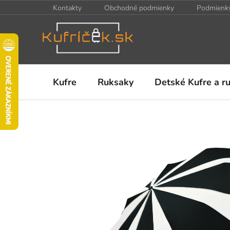
Prejsť
Kontakty
Obchodné podmienky
Podmienky
na
obsah
Kufre
Ruksaky
Detské Kufre a r