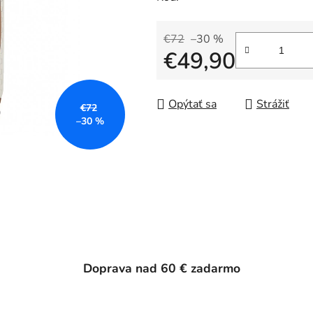
€72
–30 %
€49,90
Jednotková cena:
Opýtať sa
Strážiť
€72
–30 %
Doprava nad 60 € zadarmo