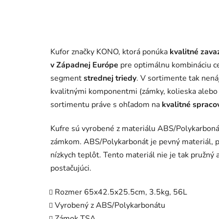
Kufor značky KONO, ktorá ponúka
kvalitné zava
v Západnej Európe
pre optimálnu kombináciu ce
segment
strednej triedy
. V sortimente tak nená
kvalitnými komponentmi (zámky, kolieska alebo 
sortimentu práve s ohľadom na
kvalitné spraco
Kufre sú vyrobené z materiálu ABS/Polykarboná
zámkom. ABS/Polykarbonát je pevný materiál, po
nízkych teplôt. Tento materiál nie je tak pružný
postačujúci.
Rozmer 65x42.5x25.5cm, 3.5kg, 56L
Vyrobený z ABS/Polykarbonátu
Zámok TSA