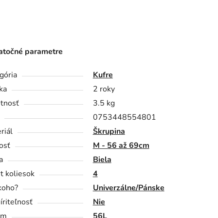
točné parametre
gória
Kufre
ka
2 roky
tnosť
3.5 kg
0753448554801
riál
Škrupina
osť
M - 56 až 69cm
a
Biela
t koliesok
4
koho?
Univerzálne/Pánske
íriteľnosť
Nie
em
56L