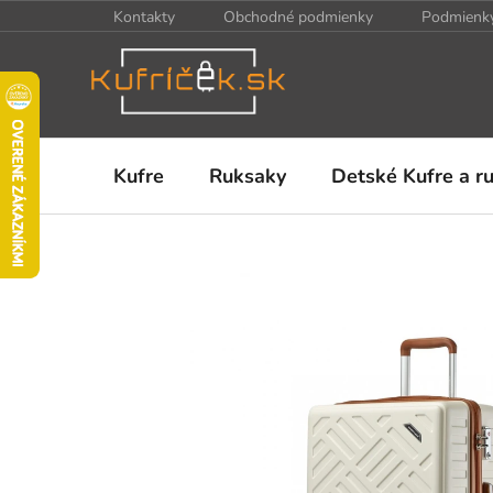
Prejsť
Kontakty
Obchodné podmienky
Podmienky
na
obsah
Kufre
Ruksaky
Detské Kufre a r