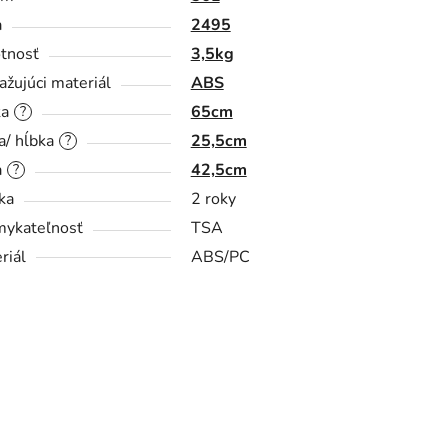
a
2495
tnosť
3,5kg
ažujúci materiál
ABS
ka
65cm
?
a/ hĺbka
25,5cm
?
a
42,5cm
?
ka
2 roky
ykateľnosť
TSA
riál
ABS/PC