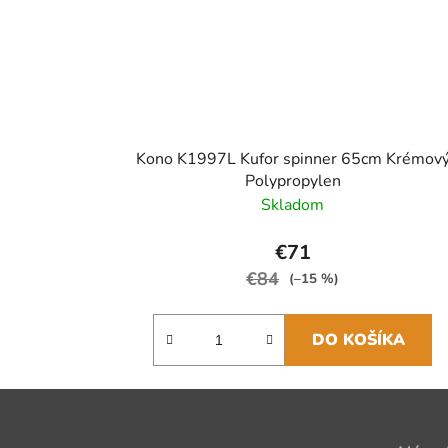
Kono K1997L Kufor spinner 65cm Krémov
Polypropylen
Skladom
€71
€84
(–15 %)
DO KOŠÍKA
Z