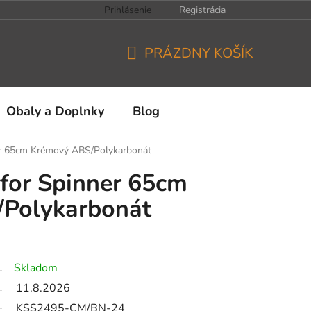
Prihlásenie
Registrácia
PRÁZDNY KOŠÍK
NÁKUPNÝ
KOŠÍK
Obaly a Doplnky
Blog
r 65cm Krémový ABS/Polykarbonát
for Spinner 65cm
Polykarbonát
Skladom
11.8.2026
KSS2495-CM/BN-24