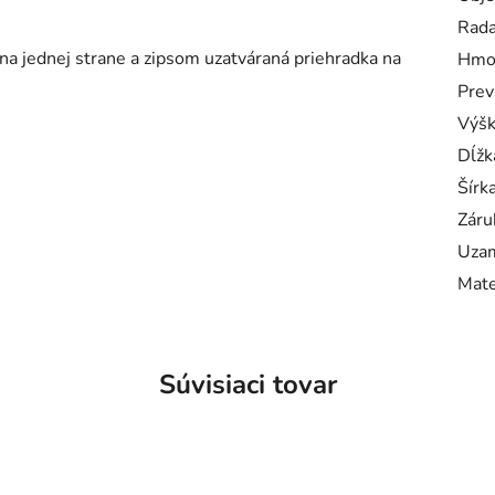
Rad
a jednej strane a zipsom uzatváraná priehradka na
Hmo
Prev
Výš
Dĺžk
Šírk
Záru
Uzam
Mate
Súvisiaci tovar