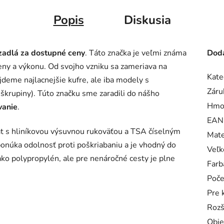
Popis
Diskusia
zadlá za dostupné ceny
. Táto značka je veľmi známa
Doda
ny a výkonu. Od svojho vzniku sa zameriava na
Kate
jdeme najlacnejšie kufre, ale iba modely s
Záru
škrupiny). Túto značku sme zaradili do nášho
Hmo
vanie
.
EAN
t s hliníkovou výsuvnou rukoväťou a TSA číselným
Mate
núka odolnosť proti poškriabaniu a je vhodný do
Veľk
 ako polypropylén, ale pre nenáročné cesty je plne
Farb
Poče
Pre 
Rozš
Obj