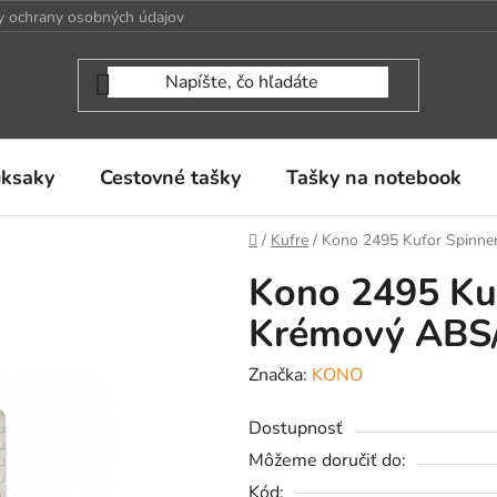
 ochrany osobných údajov
uksaky
Cestovné tašky
Tašky na notebook
Domov
/
Kufre
/
Kono 2495 Kufor Spinne
Kono 2495 Ku
Krémový ABS/
Značka:
KONO
Dostupnosť
Môžeme doručiť do:
Kód: