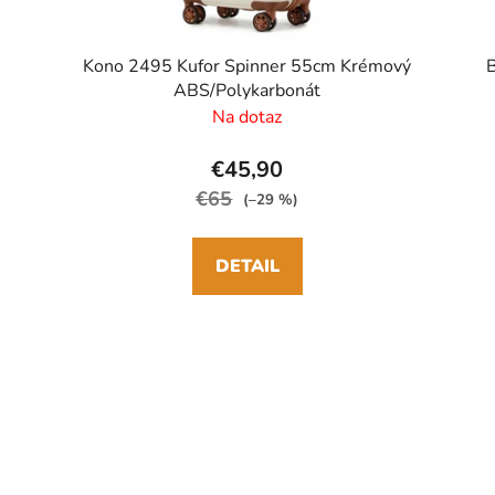
Kono 2495 Kufor Spinner 55cm Krémový
B
ABS/Polykarbonát
Na dotaz
€45,90
€65
(–29 %)
DETAIL